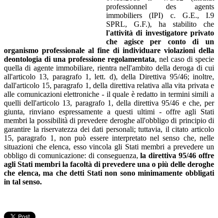
professionnel des agents
immobiliers (IPI) c. G.E., I.9
SPRL, G.F.), ha stabilito che
l'attività di
investigatore
privato
che agisce per conto di un
organismo professionale al fine di individuare violazioni della
deontologia di una professione regolamentata
, nel caso di specie
quella di agente immobiliare, rientra nell'ambito della deroga di cui
all'articolo 13, paragrafo 1, lett. d), della Direttiva 95/46; inoltre,
dall'articolo 15, paragrafo 1, della direttiva relativa alla vita privata e
alle comunicazioni elettroniche - il quale è redatto in termini simili a
quelli dell'articolo 13, paragrafo 1, della direttiva 95/46 e che, per
giunta, rinviano espressamente a questi ultimi - offre agli Stati
membri la possibilità di prevedere deroghe all'obbligo di principio di
garantire la riservatezza dei dati personali; tuttavia, il citato articolo
15, paragrafo 1, non può essere interpretato nel senso che, nelle
situazioni che elenca, esso vincola gli Stati membri a prevedere un
obbligo di comunicazione: di conseguenza,
la direttiva 95/46 offre
agli Stati membri la facoltà di prevedere una o più delle deroghe
che elenca, ma che detti Stati non sono minimamente obbligati
in tal senso.