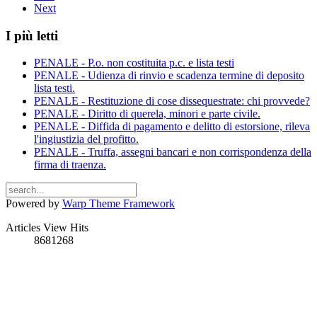
Next
I più letti
PENALE - P.o. non costituita p.c. e lista testi
PENALE - Udienza di rinvio e scadenza termine di deposito
lista testi.
PENALE - Restituzione di cose dissequestrate: chi provvede?
PENALE - Diritto di querela, minori e parte civile.
PENALE - Diffida di pagamento e delitto di estorsione, rileva
l'ingiustizia del profitto.
PENALE - Truffa, assegni bancari e non corrispondenza della
firma di traenza.
Powered by
Warp Theme Framework
Articles View Hits
8681268