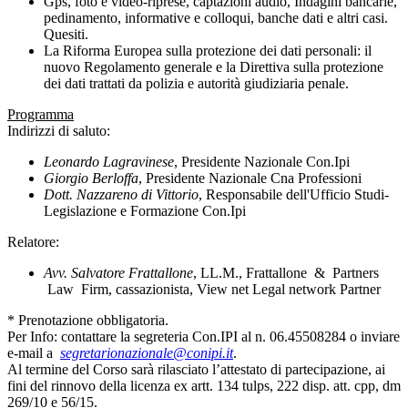
Gps, foto e video-riprese, captazioni audio, Indagini bancarie,
pedinamento, informative e colloqui, banche dati e altri casi.
Quesiti.
La Riforma Europea sulla protezione dei dati personali: il
nuovo Regolamento generale e la Direttiva sulla protezione
dei dati trattati da polizia e autorità giudiziaria penale.
Programma
Indirizzi di saluto:
Leonardo Lagravinese
, Presidente Nazionale Con.Ipi
Giorgio Berloffa
, Presidente Nazionale Cna Professioni
Dott. Nazzareno di Vittorio
, Responsabile dell'Ufficio Studi-
Legislazione e Formazione Con.Ipi
Relatore:
Avv. Salvatore Frattallone
, LL.M., Frattallone & Partners
Law Firm, cassazionista, View net Legal network Partner
* Prenotazione obbligatoria.
Per Info: contattare la segreteria Con.IPI al n. 06.45508284 o inviare
e-mail a
segretarionazionale@conipi.it
.
Al termine del Corso sarà rilasciato l’attestato di partecipazione, ai
fini del rinnovo della licenza ex artt. 134 tulps, 222 disp. att. cpp, dm
269/10 e 56/15.