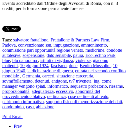
Evento accreditato dall’Ordine degli Avvocati di Roma, con n. 3
crediti, per la formazione permanente forense.
Tags:
salvatore frattallone
,
Frattallone & Partners Law Firm
,
Padova
,
convenzionato ssn
,
impugnazione
,
ammonimento
,
commissione pari opportunità regione veneto
,
medicrime
,
condotte
autolesive
,
sospensione
,
dato sensibile
,
paura
,
EcoTechno Park
,
blue
,
blu panorama
,
istituti di vigilanza
,
violenze
,
giacomo
matteotti
,
10 giugno 1924
,
fascismo
,
duce
,
Benito Mussolini
,
10
giugno 1940
,
la dichiarazione di guerra
,
entrata nel secondo conflitto
mondiale
,
Germania
,
carceri
,
situazione carceraria
,
sovraffollamento
,
detenuti
,
antigone
,
tv7 triveneta
,
ing
,
come
manager vengono spiati
,
informatico
,
sequestro probatorio
,
riesame
,
proporzionalità
,
adeguatezza
,
eccessivo
,
abnormità del
provvedimento ablativo
,
pertinanza
,
cose pertinenti al reato
,
patrimonio informativo
,
supporto fisico di memorizzazione dei dati
,
condominio
,
casa
,
abitazione
Print
Email
Prev