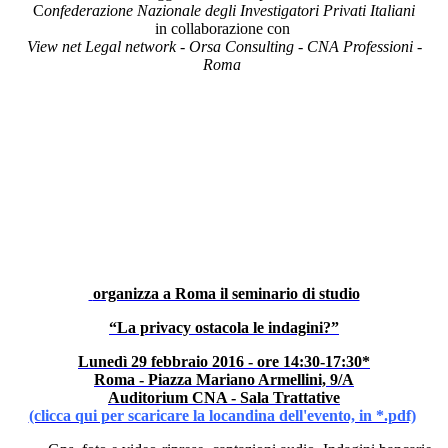
C
onfederazione
Nazionale degli Investigatori Privati
Italiani
in collaborazione con
View net Legal network - Orsa Consulting - CNA Professioni -
Roma
organizza a Roma il seminario di studio
“La privacy ostacola le indagini?”
Lunedì 29 febbraio 2016 - ore 14:30-17:30*
Roma - Piazza Mariano Armellini, 9/A
Auditorium CNA - Sala Trattative
(clicca qui per scaricare la locandina dell'evento, in *.pdf)