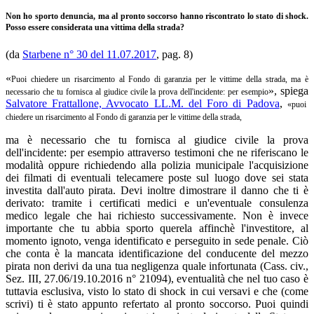
Non ho sporto denuncia, ma al pronto soccorso hanno riscontrato lo stato di shock.
Posso essere considerata una vittima della strada?
(da
Starbene n° 30 del 11.07.2017
, pag. 8)
«
Puoi chiedere un risarcimento al Fondo di garanzia per le vittime della strada, ma è
», spiega
necessario che tu fornisca al giudice civile la prova dell'incidente: per esempio
Salvatore Frattallone, Avvocato LL.M. del Foro di Padova
,
«
puoi
chiedere un risarcimento al Fondo di garanzia per le vittime della strada,
ma è necessario che tu fornisca al giudice civile la prova
dell'incidente: per esempio attraverso testimoni che ne riferiscano le
modalità oppure richiedendo alla polizia municipale l'acquisizione
dei filmati di eventuali telecamere poste sul luogo dove sei stata
investita dall'auto pirata. Devi inoltre dimostrare il danno che ti è
derivato: tramite i certificati medici e un'eventuale consulenza
medico legale che hai richiesto successivamente. Non è invece
importante che tu abbia sporto querela affinchè l'investitore, al
momento ignoto, venga identificato e perseguito in sede penale. Ciò
che conta è la mancata identificazione del conducente del mezzo
pirata non derivi da una tua negligenza quale infortunata (Cass. civ.,
Sez. III, 27.06/19.10.2016 n° 21094), eventualità che nel tuo caso è
tuttavia esclusiva, visto lo stato di shock in cui versavi e che (come
scrivi) ti è stato appunto refertato al pronto soccorso. Puoi quindi