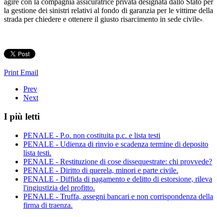
agire con la compagnia assicuratrice privata designata dallo Stato per
la gestione dei sinistri relativi al fondo di garanzia per le vittime della
strada per chiedere e ottenere il giusto risarcimento in sede civile
».
Print
Email
Prev
Next
I più letti
PENALE - P.o. non costituita p.c. e lista testi
PENALE - Udienza di rinvio e scadenza termine di deposito
lista testi.
PENALE - Restituzione di cose dissequestrate: chi provvede?
PENALE - Diritto di querela, minori e parte civile.
PENALE - Diffida di pagamento e delitto di estorsione, rileva
l'ingiustizia del profitto.
PENALE - Truffa, assegni bancari e non corrispondenza della
firma di traenza.