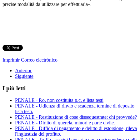
precise modalità da utilizzare per effettuarla».
Imprimir
Correo electrónico
Anterior
Siguiente
I più letti
PENALE - P.o. non costituita p.c. e lista testi
PENALE - Udienza di rinvio e scadenza termine di deposito
lista testi.
PENALE - Restituzione di cose dissequestrate: chi provvede?
PENALE - Diritto di querela, minori e parte civile.
PENALE - Diffida di pagamento e delitto di estorsione, rileva
l'ingiustizia del profitto.
PENALE - Truffa, assegni bancari e non corrispondenza della