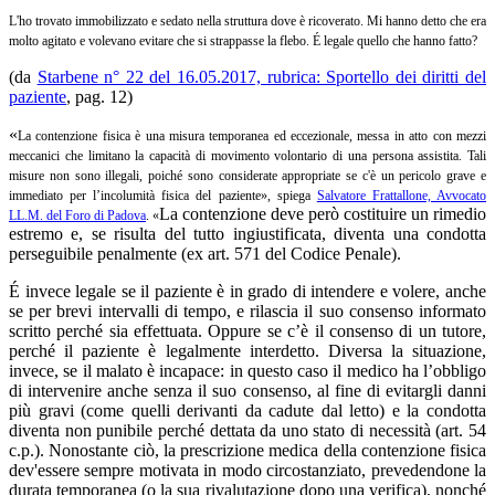
L'ho trovato immobilizzato e sedato nella struttura dove è ricoverato. Mi hanno detto che era
molto agitato e volevano evitare che si strappasse la flebo. É legale quello che hanno fatto?
(da
Starbene n° 22 del 16.05.2017, rubrica: Sportello dei diritti del
paziente
, pag. 12)
«
La contenzione fisica è una misura temporanea ed eccezionale, messa in atto con mezzi
meccanici che limitano la capacità di movimento volontario di una persona assistita. Tali
misure non sono illegali, poiché sono considerate appropriate se c'è un pericolo grave e
immediato per l’incolumità fisica del paziente
», spiega
Salvatore Frattallone, Avvocato
La contenzione deve però costituire un rimedio
LL.M. del Foro di Padova
. «
estremo e, se risulta del tutto ingiustificata, diventa una condotta
perseguibile penalmente (ex art. 571 del Codice Penale).
É invece legale se il paziente è in grado di intendere e volere, anche
se per brevi intervalli di tempo, e rilascia il suo consenso informato
scritto perché sia effettuata. Oppure se c’è il consenso di un tutore,
perché il paziente è legalmente interdetto. Diversa la situazione,
invece, se il malato è incapace: in questo caso il medico ha l’obbligo
di intervenire anche senza il suo consenso, al fine di evitargli danni
più gravi (come quelli derivanti da cadute dal letto) e la condotta
diventa non punibile perché dettata da uno stato di necessità (art. 54
c.p.). Nonostante ciò, la prescrizione medica della contenzione fisica
dev'essere sempre motivata in modo circostanziato, prevedendone la
durata temporanea (o la sua rivalutazione dopo una verifica), nonché