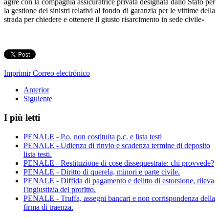
agire con la compagnia assicuratrice privata designata dallo Stato per
la gestione dei sinistri relativi al fondo di garanzia per le vittime della
strada per chiedere e ottenere il giusto risarcimento in sede civile
».
Imprimir
Correo electrónico
Anterior
Siguiente
I più letti
PENALE - P.o. non costituita p.c. e lista testi
PENALE - Udienza di rinvio e scadenza termine di deposito
lista testi.
PENALE - Restituzione di cose dissequestrate: chi provvede?
PENALE - Diritto di querela, minori e parte civile.
PENALE - Diffida di pagamento e delitto di estorsione, rileva
l'ingiustizia del profitto.
PENALE - Truffa, assegni bancari e non corrispondenza della
firma di traenza.