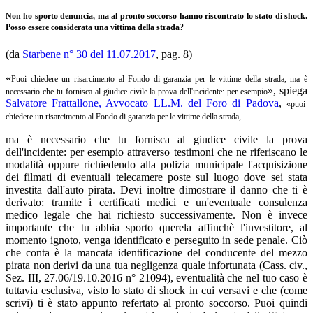
Non ho sporto denuncia, ma al pronto soccorso hanno riscontrato lo stato di shock.
Posso essere considerata una vittima della strada?
(da
Starbene n° 30 del 11.07.2017
, pag. 8)
«
Puoi chiedere un risarcimento al Fondo di garanzia per le vittime della strada, ma è
», spiega
necessario che tu fornisca al giudice civile la prova dell'incidente: per esempio
Salvatore Frattallone, Avvocato LL.M. del Foro di Padova
,
«
puoi
chiedere un risarcimento al Fondo di garanzia per le vittime della strada,
ma è necessario che tu fornisca al giudice civile la prova
dell'incidente: per esempio attraverso testimoni che ne riferiscano le
modalità oppure richiedendo alla polizia municipale l'acquisizione
dei filmati di eventuali telecamere poste sul luogo dove sei stata
investita dall'auto pirata. Devi inoltre dimostrare il danno che ti è
derivato: tramite i certificati medici e un'eventuale consulenza
medico legale che hai richiesto successivamente. Non è invece
importante che tu abbia sporto querela affinchè l'investitore, al
momento ignoto, venga identificato e perseguito in sede penale. Ciò
che conta è la mancata identificazione del conducente del mezzo
pirata non derivi da una tua negligenza quale infortunata (Cass. civ.,
Sez. III, 27.06/19.10.2016 n° 21094), eventualità che nel tuo caso è
tuttavia esclusiva, visto lo stato di shock in cui versavi e che (come
scrivi) ti è stato appunto refertato al pronto soccorso. Puoi quindi