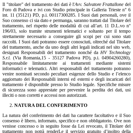
Il "titolare" del trattamento dei dati è l'
Avv. Salvatore Frattallone
del
Foro di Padova e ivi con Studio principale in Galleria Trieste n° 6
int. 11 (35121) PD, p.i. 00117300285. I Suoi dati personali, ove il
Suo consenso ci sia dato e permanga, saranno trattati dal Titolare del
trattamento, nel rispetto delle modalità di cui all’art. 11 D.L.vo n°
196/03, solo tramite strumenti telematici e soltanto per il tempo
strettamente necessario a conseguire gli scopi per cui sono stati
raccolti. I Suoi dati potranno essere conosciuti, oltreché dal Titolare
del trattamento, anche da uno degli altri legali indicati nel sito web,
designati Responsabili del trattamento nonché da
HV Technology
S.r.l.
(Via Romania,15 - 35127 Padova PD), p.i. 04904260280),
Responsabile limitatamente ai trattamenti mediante sistemi
informatici e telematici. Altri responsabili del trattamento potranno
venire nominati secondo peculiari esigenze dello Studio e l’elenco
aggiornato dei Responsabili interni ed esterni e degli incaricati del
trattamento è disponibile presso lo Studio legale. Specifiche misure
di sicurezza sono apprestate per prevenire la perdita dei dati, usi
illeciti o non corretti e accessi non autorizzati.
NATURA DEL CONFERIMENTO
La natura del conferimento dei dati ha carattere facoltativo e il Suo
consenso è libero, informato, specifico e non obbligatorio. Ove non
venisse concesso o in seguito fosse da Lei revocato, il Titolare del
trattamento non potrà renderLe il servizio gratuito d’inoltro della