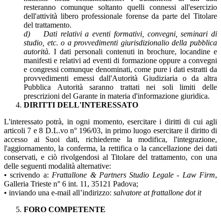
resteranno comunque soltanto quelli connessi all'esercizio
dell'attività libero professionale forense da parte del Titolare
del trattamento.
d) Dati relativi a eventi formativi, convegni, seminari di
studio, etc. o a provvedimenti giurisdizionali
o della pubblica
autorità.
I dati personali contenuti in brochure, locandine e
manifesti e relativi ad eventi di formazione oppure a convegni
e congressi comunque denominati, come pure i dati estratti da
provvedimenti emessi dall'Autorità Giudiziaria o da altra
Pubblica Autorità saranno trattati nei soli limiti delle
prescrizioni del Garante in materia d'informazione giuridica.
DIRITTI DELL'INTERESSATO
L'interessato potrà, in ogni momento, esercitare i diritti di cui agli
articoli 7 e 8 D.L.vo n° 196/03, in primo luogo esercitare il diritto di
accesso ai Suoi dati, richiederne la modifica, l'integrazione,
l'aggiornamento, la conferma, la rettifica o la cancellazione dei dati
conservati, e ciò rivolgendosi al Titolare del trattamento, con una
delle seguenti modalità alternative:
• scrivendo a:
Frattallone & Partners Studio Legale - Law Firm
,
Galleria Trieste n° 6 int. 11, 35121 Padova;
• inviando una e-mail all’indirizzo:
salvatore at frattallone dot it
FORO COMPETENTE