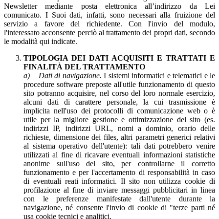
Newsletter mediante posta elettronica all’indirizzo da Lei
comunicato. I Suoi dati, infatti, sono necessari alla fruizione del
servizio a favore del richiedente. Con l'invio del modulo,
l'interessato acconsente perciò al trattamento dei propri dati, secondo
le modalità qui indicate.
TIPOLOGIA DEI DATI ACQUISITI E TRATTATI E
FINALITÀ DEL TRATTAMENTO
a) Dati di navigazione.
I sistemi informatici e telematici e le
procedure software preposte all'utile funzionamento di questo
sito potranno acquisire, nel corso del loro normale esercizio,
alcuni dati di carattere personale, la cui trasmissione è
implicita nell'uso dei protocolli di comunicazione web o è
utile per la migliore gestione e ottimizzazione del sito (es.
indirizzi IP, indirizzi URL, nomi a dominio, orario delle
richieste, dimensione dei files, altri parametri generici relativi
al sistema operativo dell'utente): tali dati potrebbero venire
utilizzati al fine di ricavare eventuali informazioni statistiche
anonime sull'uso del sito, per controllarne il corretto
funzionamento e per l'accertamento di responsabilità in caso
di eventuali reati informatici. Il sito non utilizza cookie di
profilazione al fine di inviare messaggi pubblicitari in linea
con le preferenze manifestate dall'utente durante la
navigazione, né consente l'invio di cookie di "terze parti né
usa cookie tecnici e analitici.