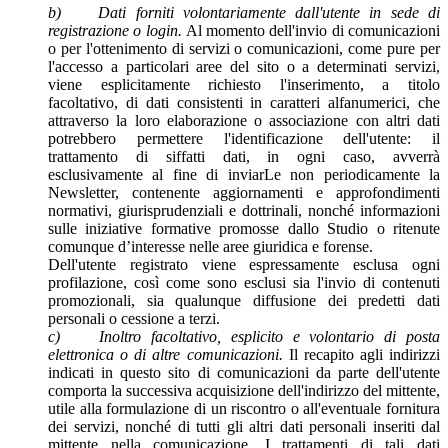
b) Dati forniti volontariamente dall'utente in sede di
registrazione o login.
Al momento dell'invio di comunicazioni
o per l'ottenimento di servizi o comunicazioni, come pure per
l'accesso a particolari aree del sito o a determinati servizi,
viene esplicitamente richiesto l'inserimento, a titolo
facoltativo, di dati consistenti in caratteri alfanumerici, che
attraverso la loro elaborazione o associazione con altri dati
potrebbero permettere l'identificazione dell'utente: il
trattamento di siffatti dati, in ogni caso, avverrà
esclusivamente al fine di inviarLe non periodicamente la
Newsletter, contenente aggiornamenti e approfondimenti
normativi, giurisprudenziali e dottrinali, nonché informazioni
sulle iniziative formative promosse dallo Studio o ritenute
comunque d’interesse nelle aree giuridica e forense.
Dell'utente registrato viene espressamente esclusa ogni
profilazione, così come sono esclusi sia l'invio di contenuti
promozionali, sia qualunque diffusione dei predetti dati
personali o cessione a terzi.
c) Inoltro facoltativo, esplicito e volontario di posta
elettronica o di altre comunicazioni.
Il recapito agli indirizzi
indicati in questo sito di comunicazioni da parte dell'utente
comporta la successiva acquisizione dell'indirizzo del mittente,
utile alla formulazione di un riscontro o all'eventuale fornitura
dei servizi, nonché di tutti gli altri dati personali inseriti dal
mittente nella comunicazione. I trattamenti di tali dati