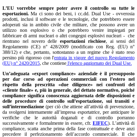
L’EU vorrebbe sempre poter avere il controllo su tutte le
esportazioni.
Ma ci sono dei beni, i cc.dd. Dual Use - ovverosia
prodotti, inclusi il software e le tecnologie, che potrebbero essere
adoperati sia in ambito civile che militare, che possono avere un
utilizzo non esplosivo o che potrebbero venire impiegati per
fabbricare di armi nucleari o altri congegni esplosivi nucleari - che
rientrano nel novero delle
esportazioni rischiose
, ai sensi del
Regolamento (CE) n° 428/2009 (modificato con Reg. (EU) n°
388/12) e che, pertanto, sottostanno a un regime che è stato reso
persino più rigoroso con l'
entrata in vigore del nuovo Regolamento
(EU) n° 2420/2015
, che contiene
l'elenco aggiornato dei Dual Use.
Un’adeguata «export compliance» aziendale è il presupposto
per dar corso ad operazioni commerciali con l’estero nel
rispetto della prescritta «due diligence» nei confronti del
«cliente finale» e, più in generale, del dettato normativo, poiché
compliance significa conoscenza aggiornata delle disposizioni e
delle procedure di controllo sull’esportazione, sui transiti e
sull’intermediazione
(per ciò che attiene all’attività di prevenzione,
da svolgersi internamente all’impresa esportatrice, per anticipare le
verifiche che le autorità doganali e di controllo porranno
successivamente e formalmente in essere, cfr.
EIFEC
). L’attività di
compliance, scatta anche prima della fase contrattuale e deve anzi
precedere il perfezionamento dell’accordo commerciale. Il che