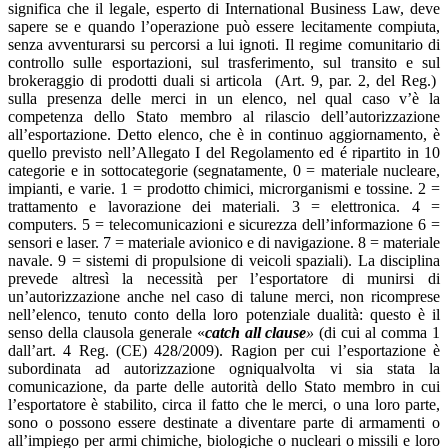
significa che il legale, esperto di International Business Law, deve
sapere se e quando l’operazione può essere lecitamente compiuta,
senza avventurarsi su percorsi a lui ignoti. Il regime comunitario di
controllo sulle esportazioni, sul trasferimento, sul transito e sul
brokeraggio di prodotti duali si articola (Art. 9, par. 2, del Reg.)
sulla presenza delle merci in un elenco, nel qual caso v’è la
competenza dello Stato membro al rilascio dell’autorizzazione
all’esportazione. Detto elenco, che è in continuo aggiornamento, è
quello previsto nell’Allegato I del Regolamento ed é ripartito in 10
categorie e in sottocategorie (segnatamente, 0 = materiale nucleare,
impianti, e varie. 1 = prodotto chimici, microrganismi e tossine. 2 =
trattamento e lavorazione dei materiali. 3 = elettronica. 4 =
computers. 5 = telecomunicazioni e sicurezza dell’informazione 6 =
sensori e laser. 7 = materiale avionico e di navigazione. 8 = materiale
navale. 9 = sistemi di propulsione di veicoli spaziali). La disciplina
prevede altresì la necessità per l’esportatore di munirsi di
un’autorizzazione anche nel caso di talune merci, non ricomprese
nell’elenco, tenuto conto della loro potenziale dualità: questo è il
senso della clausola generale «
catch all clause
»
(di cui al comma 1
dall’art. 4 Reg. (CE) 428/2009). Ragion per cui l’esportazione è
subordinata ad autorizzazione ogniqualvolta vi sia stata la
comunicazione, da parte delle autorità dello Stato membro in cui
l’esportatore è stabilito, circa il fatto che le merci, o una loro parte,
sono o possono essere destinate a diventare parte di armamenti o
all’impiego per armi chimiche, biologiche o nucleari o missili e loro