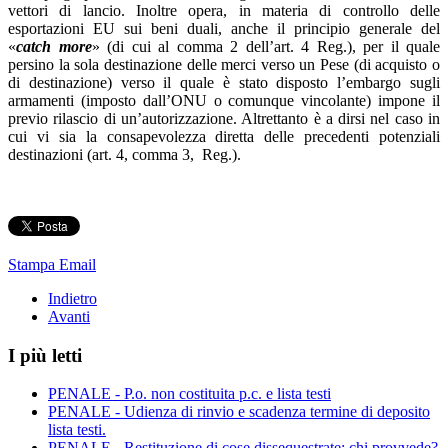
vettori di lancio. Inoltre opera, in materia di controllo delle
esportazioni EU sui beni duali, anche il principio generale del
«
catch more
» (di cui al comma 2 dell’art. 4 Reg.), per il quale
persino la sola destinazione delle merci verso un Pese (di acquisto o
di destinazione) verso il quale è stato disposto l’embargo sugli
armamenti (imposto dall’ONU o comunque vincolante) impone il
previo rilascio di un’autorizzazione. Altrettanto è a dirsi nel caso in
cui vi sia la consapevolezza diretta delle precedenti potenziali
destinazioni (art. 4, comma 3, Reg.).
Stampa
Email
Indietro
Avanti
I più letti
PENALE - P.o. non costituita p.c. e lista testi
PENALE - Udienza di rinvio e scadenza termine di deposito
lista testi.
PENALE - Restituzione di cose dissequestrate: chi provvede?