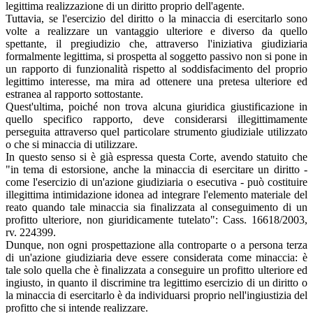
legittima realizzazione di un diritto proprio dell'agente.
Tuttavia, se l'esercizio del diritto o la minaccia di esercitarlo sono
volte a realizzare un vantaggio ulteriore e diverso da quello
spettante, il pregiudizio che, attraverso l'iniziativa giudiziaria
formalmente legittima, si prospetta al soggetto passivo non si pone in
un rapporto di funzionalità rispetto al soddisfacimento del proprio
legittimo interesse, ma mira ad ottenere una pretesa ulteriore ed
estranea al rapporto sottostante.
Quest'ultima, poiché non trova alcuna giuridica giustificazione in
quello specifico rapporto, deve considerarsi illegittimamente
perseguita attraverso quel particolare strumento giudiziale utilizzato
o che si minaccia di utilizzare.
In questo senso si è già espressa questa Corte, avendo statuito che
"in tema di estorsione, anche la minaccia di esercitare un diritto -
come l'esercizio di un'azione giudiziaria o esecutiva - può costituire
illegittima intimidazione idonea ad integrare l'elemento materiale del
reato quando tale minaccia sia finalizzata al conseguimento di un
profitto ulteriore, non giuridicamente tutelato": Cass. 16618/2003,
rv. 224399.
Dunque, non ogni prospettazione alla controparte o a persona terza
di un'azione giudiziaria deve essere considerata come minaccia: è
tale solo quella che è finalizzata a conseguire un profitto ulteriore ed
ingiusto, in quanto il discrimine tra legittimo esercizio di un diritto o
la minaccia di esercitarlo è da individuarsi proprio nell'ingiustizia del
profitto che si intende realizzare.