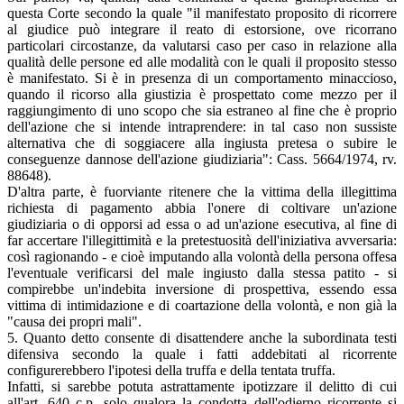
questa Corte secondo la quale "il manifestato proposito di ricorrere
al giudice può integrare il reato di estorsione, ove ricorrano
particolari circostanze, da valutarsi caso per caso in relazione alla
qualità delle persone ed alle modalità con le quali il proposito stesso
è manifestato. Si è in presenza di un comportamento minaccioso,
quando il ricorso alla giustizia è prospettato come mezzo per il
raggiungimento di uno scopo che sia estraneo al fine che è proprio
dell'azione che si intende intraprendere: in tal caso non sussiste
alternativa che di soggiacere alla ingiusta pretesa o subire le
conseguenze dannose dell'azione giudiziaria": Cass. 5664/1974, rv.
88648).
D'altra parte, è fuorviante ritenere che la vittima della illegittima
richiesta di pagamento abbia l'onere di coltivare un'azione
giudiziaria o di opporsi ad essa o ad un'azione esecutiva, al fine di
far accertare l'illegittimità e la pretestuosità dell'iniziativa avversaria:
così ragionando - e cioè imputando alla volontà della persona offesa
l'eventuale verificarsi del male ingiusto dalla stessa patito - si
compirebbe un'indebita inversione di prospettiva, essendo essa
vittima di intimidazione e di coartazione della volontà, e non già la
"causa dei propri mali".
5. Quanto detto consente di disattendere anche la subordinata testi
difensiva secondo la quale i fatti addebitati al ricorrente
configurerebbero l'ipotesi della truffa e della tentata truffa.
Infatti, si sarebbe potuta astrattamente ipotizzare il delitto di cui
all'art. 640 c.p. solo qualora la condotta dell'odierno ricorrente si