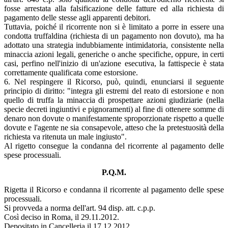
fosse arrestata alla falsificazione delle fatture ed alla richiesta di
pagamento delle stesse agli apparenti debitori.
Tuttavia, poiché il ricorrente non si è limitato a porre in essere una
condotta truffaldina (richiesta di un pagamento non dovuto), ma ha
adottato una strategia indubbiamente intimidatoria, consistente nella
minaccia azioni legali, generiche o anche specifiche, oppure, in certi
casi, perfino nell'inizio di un'azione esecutiva, la fattispecie è stata
correttamente qualificata come estorsione.
6. Nel respingere il Ricorso, può, quindi, enunciarsi il seguente
principio di diritto: "integra gli estremi del reato di estorsione e non
quello di truffa la minaccia di prospettare azioni giudiziarie (nella
specie decreti ingiuntivi e pignoramenti) al fine di ottenere somme di
denaro non dovute o manifestamente sproporzionate rispetto a quelle
dovute e l'agente ne sia consapevole, atteso che la pretestuosità della
richiesta va ritenuta un male ingiusto".
Al rigetto consegue la condanna del ricorrente al pagamento delle
spese processuali.
P.Q.M.
Rigetta il Ricorso e condanna il ricorrente al pagamento delle spese
processuali.
Si provveda a norma dell'art. 94 disp. att. c.p.p.
Così deciso in Roma, il 29.11.2012.
Depositato in Cancelleria il 17.12.2012