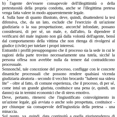
b) l'agente dev'essere consapevole dell'illegittimità o della
pretestuosità della propria condotta, anche se l'illegittima pretesa
venga fatta valere in modo apparentemente legale.
4. Sulla base di quanto illustrato, deve, quindi, disattendersi la tesi
difensiva, che, da un lato, esclude che l'esercizio di un'azione
giudiziaria o la sua prospettazione, ancorché infondate, possano
considerarsi, di per sé, un male, e, dall'altro, fa dipendere il
verificarsi del male ingiusto non già dalla volontà dell'agente, bensì
dal comportamento della vittima che non ritenga di rivolgersi al
giudice (civile) per tutelare i propri interessi.
Entrambi i profili presuppongono che il processo sia la sede in cui le
ragioni della parte trovino necessariamente una tutela, sicché la
persona offesa non avrebbe nulla da temere dal contraddicono
processuale.
Sennonché, tale concezione del processo, confligge con le concrete
dinamiche processuali che possono rendere qualsiasi vicenda
giudiziaria aleatoria - secondo il vecchio brocardo "habent sua sidera
lite" - oltre al fatto, di comune esperienza, che il processo, di per sé,
come intuì un grande giurista, costituisce una pena (e, quindi, un
danno) sia in termini economici che di stress emotivo.
Deve, pertanto, ritenersi che l'ingiustificato coinvolgimento in
un'azione legale, già avviata o anche solo prospettata, costituisce -
per chiunque sia consapevole dell'ingiustizia della pretesa - una
minaccia.
Sul punto, va, quindi, data continuità a quella giurisprudenza di