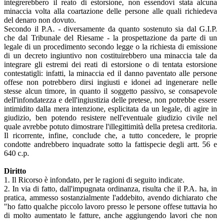
integrerebbero il reato di estorsione, non essendovi stata alcuna
minaccia volta alla coartazione delle persone alle quali richiedeva
del denaro non dovuto.
Secondo il P.A. - diversamente da quanto sostenuto sia dal G.I.P.
che dal Tribunale del Riesame - la prospettazione da parte di un
legale di un procedimento secondo legge o la richiesta di emissione
di un decreto ingiuntivo non costituirebbero una minaccia tale da
integrare gli estremi dei reati di estorsione o di tentata estorsione
contestatigli: infatti, la minaccia ed il danno paventato alle persone
offese non potrebbero dirsi ingiusti e idonei ad ingenerare nelle
stesse alcun timore, in quanto il soggetto passivo, se consapevole
dell'infondatezza e dell'ingiustizia delle pretese, non potrebbe essere
intimidito dalla mera intenzione, esplicitata da un legale, di agire in
giudizio, ben potendo resistere nell'eventuale giudizio civile nel
quale avrebbe potuto dimostrare l'illegittimità della pretesa creditoria.
Il ricorrente, infine, conclude che, a tutto concedere, le proprie
condotte andrebbero inquadrate sotto la fattispecie degli artt. 56 e
640 c.p.
Diritto
1. Il Ricorso è infondato, per le ragioni di seguito indicate.
2. In via di fatto, dall'impugnata ordinanza, risulta che il P.A. ha, in
pratica, ammesso sostanzialmente l'addebito, avendo dichiarato che
"ho fatto qualche piccolo lavoro presso le persone offese tuttavia ho
di molto aumentato le fatture, anche aggiungendo lavori che non