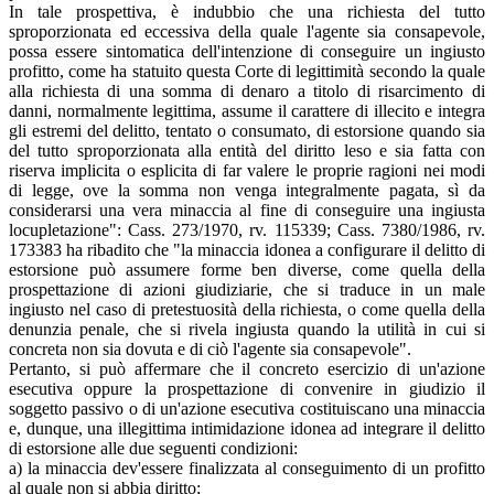
In tale prospettiva, è indubbio che una richiesta del tutto
sproporzionata ed eccessiva della quale l'agente sia consapevole,
possa essere sintomatica dell'intenzione di conseguire un ingiusto
profitto, come ha statuito questa Corte di legittimità secondo la quale
alla richiesta di una somma di denaro a titolo di risarcimento di
danni, normalmente legittima, assume il carattere di illecito e integra
gli estremi del delitto, tentato o consumato, di estorsione quando sia
del tutto sproporzionata alla entità del diritto leso e sia fatta con
riserva implicita o esplicita di far valere le proprie ragioni nei modi
di legge, ove la somma non venga integralmente pagata, sì da
considerarsi una vera minaccia al fine di conseguire una ingiusta
locupletazione": Cass. 273/1970, rv. 115339; Cass. 7380/1986, rv.
173383 ha ribadito che "la minaccia idonea a configurare il delitto di
estorsione può assumere forme ben diverse, come quella della
prospettazione di azioni giudiziarie, che si traduce in un male
ingiusto nel caso di pretestuosità della richiesta, o come quella della
denunzia penale, che si rivela ingiusta quando la utilità in cui si
concreta non sia dovuta e di ciò l'agente sia consapevole".
Pertanto, si può affermare che il concreto esercizio di un'azione
esecutiva oppure la prospettazione di convenire in giudizio il
soggetto passivo o di un'azione esecutiva costituiscano una minaccia
e, dunque, una illegittima intimidazione idonea ad integrare il delitto
di estorsione alle due seguenti condizioni:
a) la minaccia dev'essere finalizzata al conseguimento di un profitto
al quale non si abbia diritto;