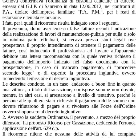
Genova confermava l'ordinanza di custodia cautelare in carcere,
emessa dal G.I.P. di Sanremo in data 12.06.2012, nei confronti di
P.A., titolare dell'impresa familiare "P.A. P.M.", per i reati di
estorsione e tentata estorsione.
I fatti per i quali il ricorrente risulta indagato sono i seguenti.
Il prevenuto, dopo aver emesso false fatture recanti l'indicazione
della realizzazione di lavori di manutenzione-pulizia per nulla o solo
in minima parte effettuati, si recava presso studi legali ove
prospettava il proprio intendimento di ottenere il pagamento delle
fatture, così inducendo il professionista ad inviare all'apparente
debitore una lettera raccomandata con la quale veniva richiesto il
pagamento dell'importo indicato nel falso documento con la
prospettazione, in caso di mancato pagamento, di "procedere
secondo legge" o di esperire la procedura ingiuntiva ovvero
richiedendo l'emissione di decreto ingiuntivo.
Le descritte condotte, in un caso, andarono a buon fine in quanto
una vittima, a titolo di transazione, corrispose somme non dovute,
mentre, in altri casi, si arrestarono a livello di tentativo, perché le
persone alle quali era stato richiesto il pagamento delle somme non
dovute rifiutarono di pagare e si rivolsero alle Forze dell'Ordine
ovvero si opposero al decreto ingiuntivo.
2. Avverso la suddetta Ordinanza, il prevenuto, a mezzo del proprio
difensore, ha proposto Ricorso per Cassazione, deducendo l'erronea
applicazione dell'art. 629 c.p.
Il ricorrente ritiene che nessuna delle attività da lui compiute