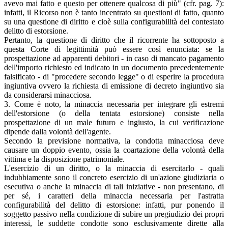
avevo mai fatto e questo per ottenere qualcosa di più" (cfr. pag. 7):
infatti, il Ricorso non è tanto incentrato su questioni di fatto, quanto
su una questione di diritto e cioè sulla configurabilità del contestato
delitto di estorsione.
Pertanto, la questione di diritto che il ricorrente ha sottoposto a
questa Corte di legittimità può essere così enunciata: se la
prospettazione ad apparenti debitori - in caso di mancato pagamento
dell'importo richiesto ed indicato in un documento precedentemente
falsificato - di "procedere secondo legge" o di esperire la procedura
ingiuntiva ovvero la richiesta di emissione di decreto ingiuntivo sia
da considerarsi minacciosa.
3. Come è noto, la minaccia necessaria per integrare gli estremi
dell'estorsione (o della tentata estorsione) consiste nella
prospettazione di un male futuro e ingiusto, la cui verificazione
dipende dalla volontà dell'agente.
Secondo la previsione normativa, la condotta minacciosa deve
causare un doppio evento, ossia la coartazione della volontà della
vittima e la disposizione patrimoniale.
L'esercizio di un diritto, o la minaccia di esercitarlo - quali
indubbiamente sono il concreto esercizio di un'azione giudiziaria o
esecutiva o anche la minaccia di tali iniziative - non presentano, di
per sé, i caratteri della minaccia necessaria per l'astratta
configurabilità del delitto di estorsione: infatti, pur ponendo il
soggetto passivo nella condizione di subire un pregiudizio dei propri
interessi, le suddette condotte sono esclusivamente dirette alla