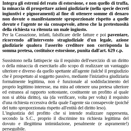
Integra gli estremi del reato di estorsione, e non quello di truffa,
la minaccia di prospettare azioni giudiziarie (nella specie decreti
ingiuntivi e pignoramenti) al fine di ottenere somme di denaro
non dovute o manifestamente sproporzionate rispetto a quelle
dovute e l'agente ne sia consapevole, atteso che la pretestuosità
della richiesta va ritenuta un male ingiusto.
Per la Cassazione, infatti, falsificare delle fatture e poi
paventare,
ricorrendo all'intervento stragiudiziale d'un legale, azione
giudiziarie qualora l'asserito creditore non corrisponda la
somma pretesa, costituisce estorsione, punita dall'art. 629 c.p.
Sussistono nella fattispecie sia il requisito dell'esercizio di un diritto
o della minaccia di esercitarlo allo scopo di realizzare un vantaggio
ulteriore e diverso da quello spettante all'agente (talché il pregiudizio
che è prospettato al soggetto passivo, mediante l'iniziativa giudiziaria
formalmente legittima, non è funzionale al soddisfacimento del
proprio legittimo interesse, ma mira ad ottenere una pretesa ulteriore
ed estranea al rapporto sottostante, costituente un profitto al quale
non si abbia diritto), sia (da verificare, volta per volta) il requisito
d'una richiesta eccessiva della quale l'agente sia consapevole (poiché
del tutto sproporzionata rispetto all'entità del diritto leso).
L'ingiustizia del profitto che si intende realizzare rappresenta,
secondo la S.C., proprio il discrimine tra richiesta legittima del
dovuto e illegittima intimidazione, penalmente (e aspramente!)
perseguibile.