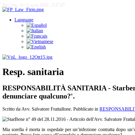
Saturday, 8th August 2026
| 3:27:27
Language
Resp. sanitaria
RESPONSABILITÀ SANITARIA - Starbene, "Mi
denunciare qualcuno?'.
Scritto da Avv. Salvatore Frattallone. Pubblicato in
RESPONSABILI
Mia sorella è morta in ospedale per un’infezione contratta dopo un’op
paziente. Posso fare causa all’ospedale o denunciare qualcuno?