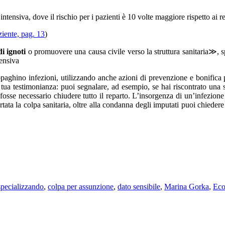
 intensiva, dove il rischio per i pazienti è 10 volte maggiore rispetto ai 
ziente, pag. 13
)
i ignoti
o promuovere una causa civile verso la struttura sanitaria≫, s
tensiva
opaghino infezioni, utilizzando anche azioni di prevenzione e bonifica p
la tua testimonianza: puoi segnalare, ad esempio, se hai riscontrato una 
fosse necessario chiudere tutto il reparto. L’insorgenza di un’infezion
ertata la colpa sanitaria, oltre alla condanna degli imputati puoi chieder
pecializzando
,
colpa per assunzione
,
dato sensibile
,
Marina Gorka
,
Eco