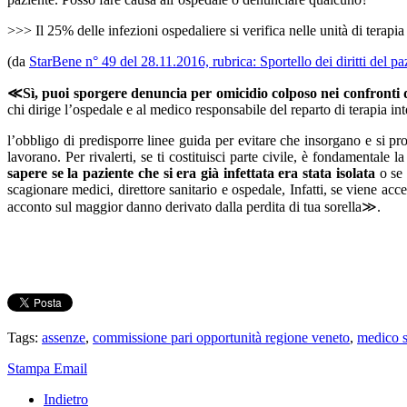
>>> Il 25% delle infezioni ospedaliere si verifica nelle unità di terapia
(da
StarBene n° 49 del 28.11.2016, rubrica: Sportello dei diritti del pa
≪Sì, puoi sporgere denuncia per omicidio colposo nei confronti d
chi dirige l’ospedale e al medico responsabile del reparto di terapia in
l’obbligo di predisporre linee guida per evitare che insorgano e si pr
lavorano. Per rivalerti, se ti costituisci parte civile, è fondamentale 
sapere se la paziente che si era già infettata era stata isolata
o se 
scagionare medici, direttore sanitario e ospedale, Infatti, se viene acc
acconto sul maggior danno derivato dalla perdita di tua sorella≫.
Tags:
assenze
,
commissione pari opportunità regione veneto
,
medico s
Stampa
Email
Indietro