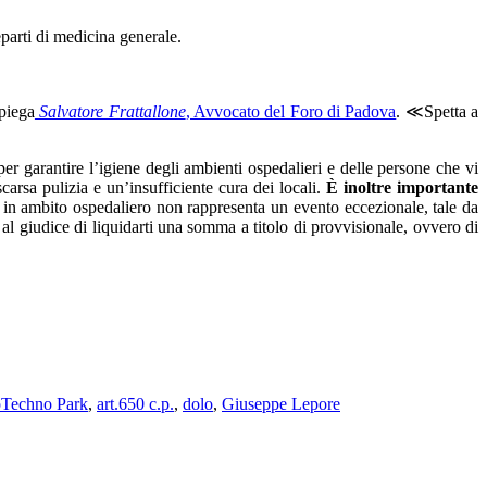
reparti di medicina generale.
piega
Salvatore Frattallone
, Avvocato del Foro di Padova
. ≪Spetta a
er garantire l’igiene degli ambienti ospedalieri e delle persone che vi
scarsa pulizia e un’insufficiente cura dei locali.
È inoltre importante
e in ambito ospedaliero non rappresenta un evento eccezionale, tale da
e al giudice di liquidarti una somma a titolo di provvisionale, ovvero di
Techno Park
,
art.650 c.p.
,
dolo
,
Giuseppe Lepore