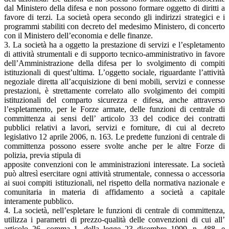
dal Ministero della difesa e non possono formare oggetto di diritti a
favore di terzi. La società opera secondo gli indirizzi strategici e i
programmi stabiliti con decreto del medesimo Ministero, di concerto
con il Ministero dell’economia e delle finanze.
3. La società ha a oggetto la prestazione di servizi e l’espletamento
di attività strumentali e di supporto tecnico-amministrativo in favore
dell’Amministrazione della difesa per lo svolgimento di compiti
istituzionali di quest’ultima. L’oggetto sociale, riguardante l’attività
negoziale diretta all’acquisizione di beni mobili, servizi e connesse
prestazioni, è strettamente correlato allo svolgimento dei compiti
istituzionali del comparto sicurezza e difesa, anche attraverso
l’espletamento, per le Forze armate, delle funzioni di centrale di
committenza ai sensi dell’ articolo 33 del codice dei contratti
pubblici relativi a lavori, servizi e forniture, di cui al decreto
legislativo 12 aprile 2006, n. 163. Le predette funzioni di centrale di
committenza possono essere svolte anche per le altre Forze di
polizia, previa stipula di
apposite convenzioni con le amministrazioni interessate. La società
può altresì esercitare ogni attività strumentale, connessa o accessoria
ai suoi compiti istituzionali, nel rispetto della normativa nazionale e
comunitaria in materia di affidamento a società a capitale
interamente pubblico.
4. La società, nell’espletare le funzioni di centrale di committenza,
utilizza i parametri di prezzo-qualità delle convenzioni di cui all’
articolo 26, comma 1, della legge 23 dicembre 1999, n. 488, e