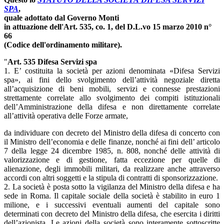
SPA
,
quale adottato dal Governo Monti
in attuazione dell'
Art. 535, co. 1, del D.L.vo 15 marzo 2010 n°
66
(Codice dell'ordinamento militare
).
"
Art. 535 Difesa Servizi spa
1. E’ costituita la società per azioni denominata «Difesa Servizi
spa», ai fini dello svolgimento dell’attività negoziale diretta
all’acquisizione di beni mobili, servizi e connesse prestazioni
strettamente correlate allo svolgimento dei compiti istituzionali
dell’Amministrazione della difesa e non direttamente correlate
all’attività operativa delle Forze armate,
da individuare con decreto del Ministro della difesa di concerto con
il Ministro dell’economia e delle finanze, nonché ai fini dell’ articolo
7 della legge 24 dicembre 1985, n. 808, nonché delle attività di
valorizzazione e di gestione, fatta eccezione per quelle di
alienazione, degli immobili militari, da realizzare anche attraverso
accordi con altri soggetti e la stipula di contratti di sponsorizzazione.
2. La società è posta sotto la vigilanza del Ministro della difesa e ha
sede in Roma. Il capitale sociale della società è stabilito in euro 1
milione, e i successivi eventuali aumenti del capitale sono
determinati con decreto del Ministro della difesa, che esercita i diritti
dell’azionista. Le azioni della società sono interamente sottoscritte