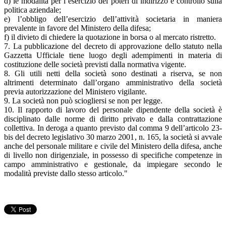
d) le modalità per l’esercizio dei poteri di indirizzo e controllo sulla
politica aziendale;
e) l’obbligo dell’esercizio dell’attività societaria in maniera
prevalente in favore del Ministero della difesa;
f) il divieto di chiedere la quotazione in borsa o al mercato ristretto.
7. La pubblicazione del decreto di approvazione dello statuto nella
Gazzetta Ufficiale tiene luogo degli adempimenti in materia di
costituzione delle società previsti dalla normativa vigente.
8. Gli utili netti della società sono destinati a riserva, se non
altrimenti determinato dall’organo amministrativo della società
previa autorizzazione del Ministero vigilante.
9. La società non può sciogliersi se non per legge.
10. Il rapporto di lavoro del personale dipendente della società è
disciplinato dalle norme di diritto privato e dalla contrattazione
collettiva. In deroga a quanto previsto dal comma 9 dell’articolo 23-
bis del decreto legislativo 30 marzo 2001, n. 165, la società si avvale
anche del personale militare e civile del Ministero della difesa, anche
di livello non dirigenziale, in possesso di specifiche competenze in
campo amministrativo e gestionale, da impiegare secondo le
modalità previste dallo stesso articolo."