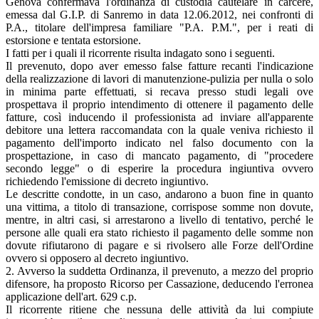
Genova confermava l'ordinanza di custodia cautelare in carcere,
emessa dal G.I.P. di Sanremo in data 12.06.2012, nei confronti di
P.A., titolare dell'impresa familiare "P.A. P.M.", per i reati di
estorsione e tentata estorsione.
I fatti per i quali il ricorrente risulta indagato sono i seguenti.
Il prevenuto, dopo aver emesso false fatture recanti l'indicazione
della realizzazione di lavori di manutenzione-pulizia per nulla o solo
in minima parte effettuati, si recava presso studi legali ove
prospettava il proprio intendimento di ottenere il pagamento delle
fatture, così inducendo il professionista ad inviare all'apparente
debitore una lettera raccomandata con la quale veniva richiesto il
pagamento dell'importo indicato nel falso documento con la
prospettazione, in caso di mancato pagamento, di "procedere
secondo legge" o di esperire la procedura ingiuntiva ovvero
richiedendo l'emissione di decreto ingiuntivo.
Le descritte condotte, in un caso, andarono a buon fine in quanto
una vittima, a titolo di transazione, corrispose somme non dovute,
mentre, in altri casi, si arrestarono a livello di tentativo, perché le
persone alle quali era stato richiesto il pagamento delle somme non
dovute rifiutarono di pagare e si rivolsero alle Forze dell'Ordine
ovvero si opposero al decreto ingiuntivo.
2. Avverso la suddetta Ordinanza, il prevenuto, a mezzo del proprio
difensore, ha proposto Ricorso per Cassazione, deducendo l'erronea
applicazione dell'art. 629 c.p.
Il ricorrente ritiene che nessuna delle attività da lui compiute