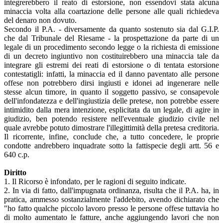
integrerebbero il reato di estorsione, non essendovi stata alcuna
minaccia volta alla coartazione delle persone alle quali richiedeva
del denaro non dovuto.
Secondo il P.A. - diversamente da quanto sostenuto sia dal G.I.P.
che dal Tribunale del Riesame - la prospettazione da parte di un
legale di un procedimento secondo legge o la richiesta di emissione
di un decreto ingiuntivo non costituirebbero una minaccia tale da
integrare gli estremi dei reati di estorsione o di tentata estorsione
contestatigli: infatti, la minaccia ed il danno paventato alle persone
offese non potrebbero dirsi ingiusti e idonei ad ingenerare nelle
stesse alcun timore, in quanto il soggetto passivo, se consapevole
dell'infondatezza e dell'ingiustizia delle pretese, non potrebbe essere
intimidito dalla mera intenzione, esplicitata da un legale, di agire in
giudizio, ben potendo resistere nell'eventuale giudizio civile nel
quale avrebbe potuto dimostrare l'illegittimità della pretesa creditoria.
Il ricorrente, infine, conclude che, a tutto concedere, le proprie
condotte andrebbero inquadrate sotto la fattispecie degli artt. 56 e
640 c.p.
Diritto
1. Il Ricorso è infondato, per le ragioni di seguito indicate.
2. In via di fatto, dall'impugnata ordinanza, risulta che il P.A. ha, in
pratica, ammesso sostanzialmente l'addebito, avendo dichiarato che
"ho fatto qualche piccolo lavoro presso le persone offese tuttavia ho
di molto aumentato le fatture, anche aggiungendo lavori che non