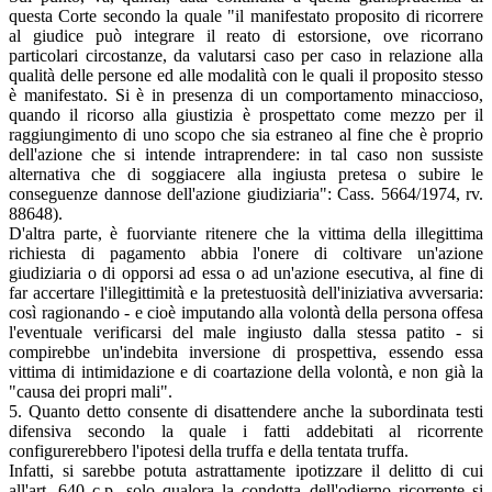
questa Corte secondo la quale "il manifestato proposito di ricorrere
al giudice può integrare il reato di estorsione, ove ricorrano
particolari circostanze, da valutarsi caso per caso in relazione alla
qualità delle persone ed alle modalità con le quali il proposito stesso
è manifestato. Si è in presenza di un comportamento minaccioso,
quando il ricorso alla giustizia è prospettato come mezzo per il
raggiungimento di uno scopo che sia estraneo al fine che è proprio
dell'azione che si intende intraprendere: in tal caso non sussiste
alternativa che di soggiacere alla ingiusta pretesa o subire le
conseguenze dannose dell'azione giudiziaria": Cass. 5664/1974, rv.
88648).
D'altra parte, è fuorviante ritenere che la vittima della illegittima
richiesta di pagamento abbia l'onere di coltivare un'azione
giudiziaria o di opporsi ad essa o ad un'azione esecutiva, al fine di
far accertare l'illegittimità e la pretestuosità dell'iniziativa avversaria:
così ragionando - e cioè imputando alla volontà della persona offesa
l'eventuale verificarsi del male ingiusto dalla stessa patito - si
compirebbe un'indebita inversione di prospettiva, essendo essa
vittima di intimidazione e di coartazione della volontà, e non già la
"causa dei propri mali".
5. Quanto detto consente di disattendere anche la subordinata testi
difensiva secondo la quale i fatti addebitati al ricorrente
configurerebbero l'ipotesi della truffa e della tentata truffa.
Infatti, si sarebbe potuta astrattamente ipotizzare il delitto di cui
all'art. 640 c.p. solo qualora la condotta dell'odierno ricorrente si