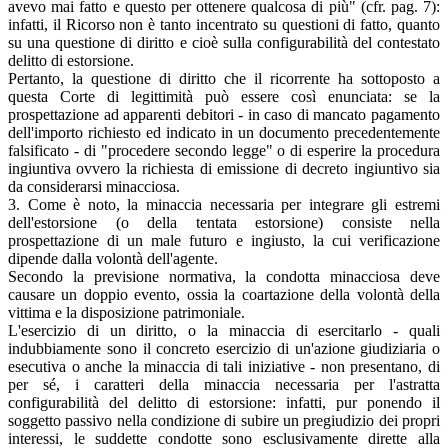
avevo mai fatto e questo per ottenere qualcosa di più" (cfr. pag. 7):
infatti, il Ricorso non è tanto incentrato su questioni di fatto, quanto
su una questione di diritto e cioè sulla configurabilità del contestato
delitto di estorsione.
Pertanto, la questione di diritto che il ricorrente ha sottoposto a
questa Corte di legittimità può essere così enunciata: se la
prospettazione ad apparenti debitori - in caso di mancato pagamento
dell'importo richiesto ed indicato in un documento precedentemente
falsificato - di "procedere secondo legge" o di esperire la procedura
ingiuntiva ovvero la richiesta di emissione di decreto ingiuntivo sia
da considerarsi minacciosa.
3. Come è noto, la minaccia necessaria per integrare gli estremi
dell'estorsione (o della tentata estorsione) consiste nella
prospettazione di un male futuro e ingiusto, la cui verificazione
dipende dalla volontà dell'agente.
Secondo la previsione normativa, la condotta minacciosa deve
causare un doppio evento, ossia la coartazione della volontà della
vittima e la disposizione patrimoniale.
L'esercizio di un diritto, o la minaccia di esercitarlo - quali
indubbiamente sono il concreto esercizio di un'azione giudiziaria o
esecutiva o anche la minaccia di tali iniziative - non presentano, di
per sé, i caratteri della minaccia necessaria per l'astratta
configurabilità del delitto di estorsione: infatti, pur ponendo il
soggetto passivo nella condizione di subire un pregiudizio dei propri
interessi, le suddette condotte sono esclusivamente dirette alla