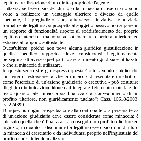
legittima realizzazione di un diritto proprio dell'agente.
Tuttavia, se l'esercizio del diritto o la minaccia di esercitarlo sono
volte a realizzare un vantaggio ulteriore e diverso da quello
spettante, il pregiudizio che, attraverso l'iniziativa giudiziaria
formalmente legittima, si prospetta al soggetto passivo non si pone in
un rapporto di funzionalità rispetto al soddisfacimento del proprio
legittimo interesse, ma mira ad ottenere una pretesa ulteriore ed
estranea al rapporto sottostante.
Quest'ultima, poiché non trova alcuna giuridica giustificazione in
quello specifico rapporto, deve considerarsi illegittimamente
perseguita attraverso quel particolare strumento giudiziale utilizzato
o che si minaccia di utilizzare.
In questo senso si è già espressa questa Corte, avendo statuito che
"in tema di estorsione, anche la minaccia di esercitare un diritto -
come l'esercizio di un'azione giudiziaria o esecutiva - può costituire
illegittima intimidazione idonea ad integrare l'elemento materiale del
reato quando tale minaccia sia finalizzata al conseguimento di un
profitto ulteriore, non giuridicamente tutelato": Cass. 16618/2003,
rv. 224399.
Dunque, non ogni prospettazione alla controparte o a persona terza
di un'azione giudiziaria deve essere considerata come minaccia: è
tale solo quella che è finalizzata a conseguire un profitto ulteriore ed
ingiusto, in quanto il discrimine tra legittimo esercizio di un diritto o
la minaccia di esercitarlo è da individuarsi proprio nell'ingiustizia del
profitto che si intende realizzare.