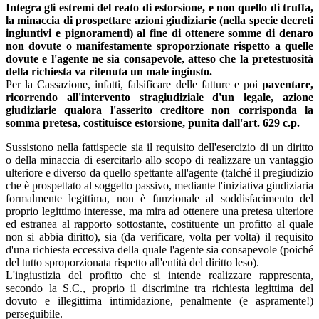
Integra gli estremi del reato di estorsione, e non quello di truffa,
la minaccia di prospettare azioni giudiziarie (nella specie decreti
ingiuntivi e pignoramenti) al fine di ottenere somme di denaro
non dovute o manifestamente sproporzionate rispetto a quelle
dovute e l'agente ne sia consapevole, atteso che la pretestuosità
della richiesta va ritenuta un male ingiusto.
Per la Cassazione, infatti, falsificare delle fatture e poi
paventare,
ricorrendo all'intervento stragiudiziale d'un legale, azione
giudiziarie qualora l'asserito creditore non corrisponda la
somma pretesa, costituisce estorsione, punita dall'art. 629 c.p.
Sussistono nella fattispecie sia il requisito dell'esercizio di un diritto
o della minaccia di esercitarlo allo scopo di realizzare un vantaggio
ulteriore e diverso da quello spettante all'agente (talché il pregiudizio
che è prospettato al soggetto passivo, mediante l'iniziativa giudiziaria
formalmente legittima, non è funzionale al soddisfacimento del
proprio legittimo interesse, ma mira ad ottenere una pretesa ulteriore
ed estranea al rapporto sottostante, costituente un profitto al quale
non si abbia diritto), sia (da verificare, volta per volta) il requisito
d'una richiesta eccessiva della quale l'agente sia consapevole (poiché
del tutto sproporzionata rispetto all'entità del diritto leso).
L'ingiustizia del profitto che si intende realizzare rappresenta,
secondo la S.C., proprio il discrimine tra richiesta legittima del
dovuto e illegittima intimidazione, penalmente (e aspramente!)
perseguibile.