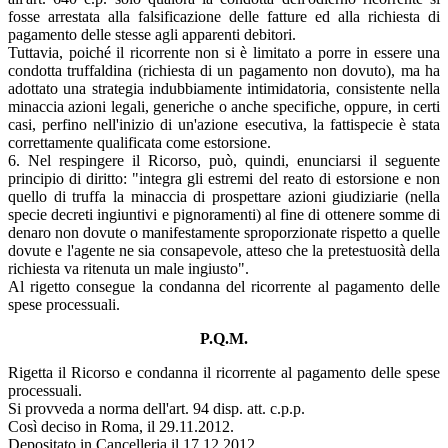
fosse arrestata alla falsificazione delle fatture ed alla richiesta di
pagamento delle stesse agli apparenti debitori.
Tuttavia, poiché il ricorrente non si è limitato a porre in essere una
condotta truffaldina (richiesta di un pagamento non dovuto), ma ha
adottato una strategia indubbiamente intimidatoria, consistente nella
minaccia azioni legali, generiche o anche specifiche, oppure, in certi
casi, perfino nell'inizio di un'azione esecutiva, la fattispecie è stata
correttamente qualificata come estorsione.
6. Nel respingere il Ricorso, può, quindi, enunciarsi il seguente
principio di diritto: "integra gli estremi del reato di estorsione e non
quello di truffa la minaccia di prospettare azioni giudiziarie (nella
specie decreti ingiuntivi e pignoramenti) al fine di ottenere somme di
denaro non dovute o manifestamente sproporzionate rispetto a quelle
dovute e l'agente ne sia consapevole, atteso che la pretestuosità della
richiesta va ritenuta un male ingiusto".
Al rigetto consegue la condanna del ricorrente al pagamento delle
spese processuali.
P.Q.M.
Rigetta il Ricorso e condanna il ricorrente al pagamento delle spese
processuali.
Si provveda a norma dell'art. 94 disp. att. c.p.p.
Così deciso in Roma, il 29.11.2012.
Depositato in Cancelleria il 17.12.2012