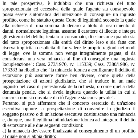
In tale prospettiva, è indubbio che una richiesta del tutto
sproporzionata ed eccessiva della quale l'agente sia consapevole,
possa essere sintomatica dell'intenzione di conseguire un ingiusto
profitto, come ha statuito questa Corte di legittimità secondo la quale
alla richiesta di una somma di denaro a titolo di risarcimento di
danni, normalmente legittima, assume il carattere di illecito e integra
gli estremi del delitto, tentato o consumato, di estorsione quando sia
del tutto sproporzionata alla entità del diritto leso e sia fatta con
riserva implicita o esplicita di far valere le proprie ragioni nei modi
di legge, ove la somma non venga integralmente pagata, sì da
considerarsi una vera minaccia al fine di conseguire una ingiusta
locupletazione": Cass. 273/1970, rv. 115339; Cass. 7380/1986, rv.
173383 ha ribadito che "la minaccia idonea a configurare il delitto di
estorsione può assumere forme ben diverse, come quella della
prospettazione di azioni giudiziarie, che si traduce in un male
ingiusto nel caso di pretestuosità della richiesta, o come quella della
denunzia penale, che si rivela ingiusta quando la utilità in cui si
concreta non sia dovuta e di ciò l'agente sia consapevole".
Pertanto, si può affermare che il concreto esercizio di un'azione
esecutiva oppure la prospettazione di convenire in giudizio il
soggetto passivo o di un'azione esecutiva costituiscano una minaccia
e, dunque, una illegittima intimidazione idonea ad integrare il delitto
di estorsione alle due seguenti condizioni:
a) la minaccia dev'essere finalizzata al conseguimento di un profitto
al quale non si abbia diritto;