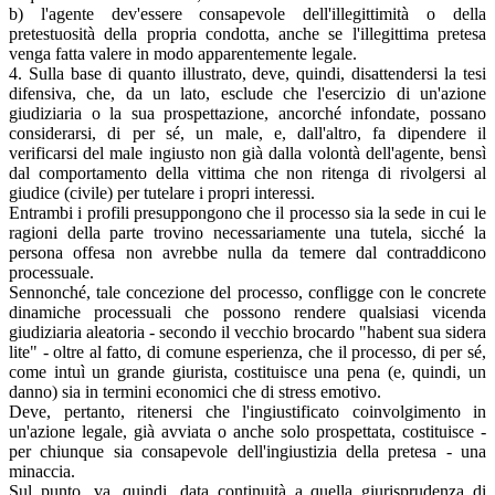
b) l'agente dev'essere consapevole dell'illegittimità o della
pretestuosità della propria condotta, anche se l'illegittima pretesa
venga fatta valere in modo apparentemente legale.
4. Sulla base di quanto illustrato, deve, quindi, disattendersi la tesi
difensiva, che, da un lato, esclude che l'esercizio di un'azione
giudiziaria o la sua prospettazione, ancorché infondate, possano
considerarsi, di per sé, un male, e, dall'altro, fa dipendere il
verificarsi del male ingiusto non già dalla volontà dell'agente, bensì
dal comportamento della vittima che non ritenga di rivolgersi al
giudice (civile) per tutelare i propri interessi.
Entrambi i profili presuppongono che il processo sia la sede in cui le
ragioni della parte trovino necessariamente una tutela, sicché la
persona offesa non avrebbe nulla da temere dal contraddicono
processuale.
Sennonché, tale concezione del processo, confligge con le concrete
dinamiche processuali che possono rendere qualsiasi vicenda
giudiziaria aleatoria - secondo il vecchio brocardo "habent sua sidera
lite" - oltre al fatto, di comune esperienza, che il processo, di per sé,
come intuì un grande giurista, costituisce una pena (e, quindi, un
danno) sia in termini economici che di stress emotivo.
Deve, pertanto, ritenersi che l'ingiustificato coinvolgimento in
un'azione legale, già avviata o anche solo prospettata, costituisce -
per chiunque sia consapevole dell'ingiustizia della pretesa - una
minaccia.
Sul punto, va, quindi, data continuità a quella giurisprudenza di