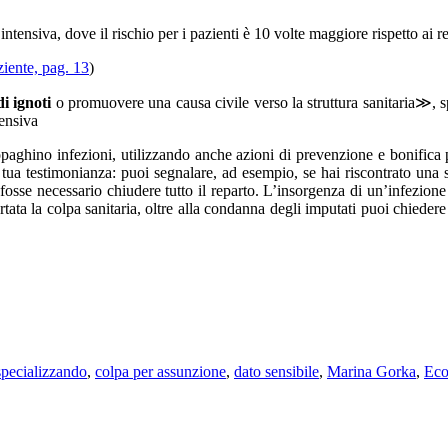
 intensiva, dove il rischio per i pazienti è 10 volte maggiore rispetto ai 
ziente, pag. 13
)
i ignoti
o promuovere una causa civile verso la struttura sanitaria≫, s
tensiva
opaghino infezioni, utilizzando anche azioni di prevenzione e bonifica p
la tua testimonianza: puoi segnalare, ad esempio, se hai riscontrato una 
fosse necessario chiudere tutto il reparto. L’insorgenza di un’infezion
ertata la colpa sanitaria, oltre alla condanna degli imputati puoi chieder
pecializzando
,
colpa per assunzione
,
dato sensibile
,
Marina Gorka
,
Eco