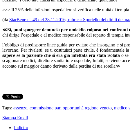
>>> Il 25% delle infezioni ospedaliere si verifica nelle unità di terapia
(da
StarBene n° 49 del 28.11.2016, rubrica: Sportello dei diritti del pa
≪Sì, puoi sporgere denuncia per omicidio colposo nei confronti d
chi dirige l’ospedale e al medico responsabile del reparto di terapia in
l’obbligo di predisporre linee guida per evitare che insorgano e si pr
lavorano. Per rivalerti, se ti costituisci parte civile, è fondamentale 
sapere se la paziente che si era già infettata era stata isolata
o se 
scagionare medici, direttore sanitario e ospedale, Infatti, se viene acc
acconto sul maggior danno derivato dalla perdita di tua sorella≫.
Tags:
assenze
,
commissione pari opportunità regione veneto
,
medico s
Stampa
Email
Indietro