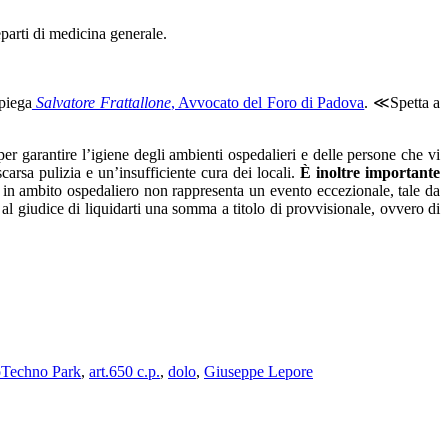
reparti di medicina generale.
piega
Salvatore Frattallone
, Avvocato del Foro di Padova
. ≪Spetta a
er garantire l’igiene degli ambienti ospedalieri e delle persone che vi
scarsa pulizia e un’insufficiente cura dei locali.
È inoltre importante
e in ambito ospedaliero non rappresenta un evento eccezionale, tale da
e al giudice di liquidarti una somma a titolo di provvisionale, ovvero di
Techno Park
,
art.650 c.p.
,
dolo
,
Giuseppe Lepore