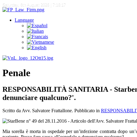
Saturday, 8th August 2026
| 7:16:17
Language
Penale
RESPONSABILITÀ SANITARIA - Starbene, "Mi
denunciare qualcuno?'.
Scritto da Avv. Salvatore Frattallone. Pubblicato in
RESPONSABILI
Mia sorella è morta in ospedale per un’infezione contratta dopo un’op
paziente. Posso fare causa all’ospedale o denunciare qualcuno?