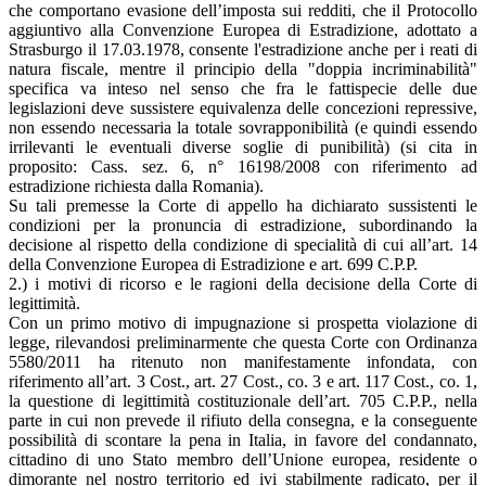
che comportano evasione dell’imposta sui redditi, che il Protocollo
aggiuntivo alla Convenzione Europea di Estradizione, adottato a
Strasburgo il 17.03.1978, consente l'estradizione anche per i reati di
natura fiscale, mentre il principio della "doppia incriminabilità"
specifica va inteso nel senso che fra le fattispecie delle due
legislazioni deve sussistere equivalenza delle concezioni repressive,
non essendo necessaria la totale sovrapponibilità (e quindi essendo
irrilevanti le eventuali diverse soglie di punibilità) (si cita in
proposito: Cass. sez. 6, n° 16198/2008 con riferimento ad
estradizione richiesta dalla Romania).
Su tali premesse la Corte di appello ha dichiarato sussistenti le
condizioni per la pronuncia di estradizione, subordinando la
decisione al rispetto della condizione di specialità di cui all’art. 14
della Convenzione Europea di Estradizione e art. 699 C.P.P.
2.) i motivi di ricorso e le ragioni della decisione della Corte di
legittimità.
Con un primo motivo di impugnazione si prospetta violazione di
legge, rilevandosi preliminarmente che questa Corte con Ordinanza
5580/2011 ha ritenuto non manifestamente infondata, con
riferimento all’art. 3 Cost., art. 27 Cost., co. 3 e art. 117 Cost., co. 1,
la questione di legittimità costituzionale dell’art. 705 C.P.P., nella
parte in cui non prevede il rifiuto della consegna, e la conseguente
possibilità di scontare la pena in Italia, in favore del condannato,
cittadino di uno Stato membro dell’Unione europea, residente o
dimorante nel nostro territorio ed ivi stabilmente radicato, per il