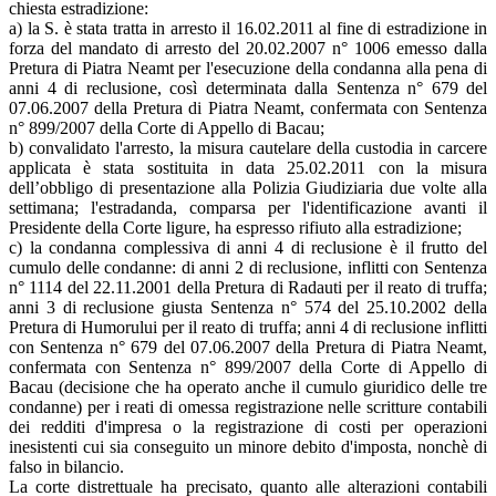
chiesta estradizione:
a) la S. è stata tratta in arresto il 16.02.2011 al fine di estradizione in
forza del mandato di arresto del 20.02.2007 n° 1006 emesso dalla
Pretura di Piatra Neamt per l'esecuzione della condanna alla pena di
anni 4 di reclusione, così determinata dalla Sentenza n° 679 del
07.06.2007 della Pretura di Piatra Neamt, confermata con Sentenza
n° 899/2007 della Corte di Appello di Bacau;
b) convalidato l'arresto, la misura cautelare della custodia in carcere
applicata è stata sostituita in data 25.02.2011 con la misura
dell’obbligo di presentazione alla Polizia Giudiziaria due volte alla
settimana; l'estradanda, comparsa per l'identificazione avanti il
Presidente della Corte ligure, ha espresso rifiuto alla estradizione;
c) la condanna complessiva di anni 4 di reclusione è il frutto del
cumulo delle condanne: di anni 2 di reclusione, inflitti con Sentenza
n° 1114 del 22.11.2001 della Pretura di Radauti per il reato di truffa;
anni 3 di reclusione giusta Sentenza n° 574 del 25.10.2002 della
Pretura di Humorului per il reato di truffa; anni 4 di reclusione inflitti
con Sentenza n° 679 del 07.06.2007 della Pretura di Piatra Neamt,
confermata con Sentenza n° 899/2007 della Corte di Appello di
Bacau (decisione che ha operato anche il cumulo giuridico delle tre
condanne) per i reati di omessa registrazione nelle scritture contabili
dei redditi d'impresa o la registrazione di costi per operazioni
inesistenti cui sia conseguito un minore debito d'imposta, nonchè di
falso in bilancio.
La corte distrettuale ha precisato, quanto alle alterazioni contabili