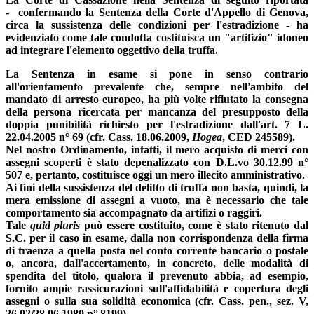
- confermando la Sentenza della Corte d'Appello di Genova,
circa la sussistenza delle condizioni per l'estradizione -
ha
evidenziato come tale condotta costituisca un "artifizio" idoneo
ad integrare l'elemento oggettivo della truffa.
La Sentenza in esame si pone in senso contrario
all'orientamento prevalente che, sempre nell'ambito del
mandato di arresto europeo, ha più volte rifiutato la consegna
della persona ricercata per mancanza del presupposto della
doppia punibilità richiesto per l'estradizione dall'art. 7 L.
22.04.2005 n° 69 (cfr. Cass. 18.06.2009,
Hogea
, CED 245589).
Nel nostro Ordinamento, infatti, il mero acquisto di merci con
assegni scoperti è stato depenalizzato con D.L.vo 30.12.99 n°
507 e, pertanto, costituisce oggi un mero illecito amministrativo.
Ai fini della sussistenza del delitto di truffa non basta, quindi, la
mera emissione di assegni a vuoto, ma è necessario che tale
comportamento sia accompagnato da artifizi o raggiri.
Tale
quid pluris
può essere costituito, come è stato ritenuto dal
S.C. per il caso in esame, dalla non corrispondenza della firma
di traenza a quella posta nel conto corrente bancario o postale
o, ancora, dall'accertamento, in concreto, delle modalità di
spendita del titolo, qualora il prevenuto abbia, ad esempio,
fornito ampie rassicurazioni sull'affidabilità e copertura degli
assegni o sulla sua solidità economica (cfr. Cass. pen., sez. V,
26.02/28.06.1980 n° 8199).