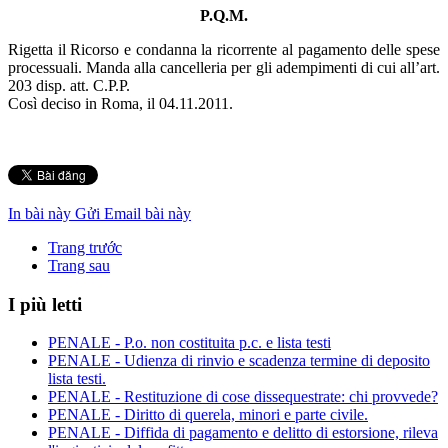
P.Q.M.
Rigetta il Ricorso e condanna la ricorrente al pagamento delle spese
processuali. Manda alla cancelleria per gli adempimenti di cui all’art.
203 disp. att. C.P.P.
Così deciso in Roma, il 04.11.2011.
In bài này
Gửi Email bài này
Trang trước
Trang sau
I più letti
PENALE - P.o. non costituita p.c. e lista testi
PENALE - Udienza di rinvio e scadenza termine di deposito
lista testi.
PENALE - Restituzione di cose dissequestrate: chi provvede?
PENALE - Diritto di querela, minori e parte civile.
PENALE - Diffida di pagamento e delitto di estorsione, rileva