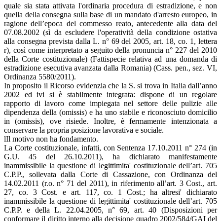
quale sia stata attivata l'ordinaria procedura di estradizione, e non
quella della consegna sulla base di un mandato d'arresto europeo, in
ragione dell’epoca del commesso reato, antecedente alla data del
07.08.2002 (sì da escludere l'operatività della condizione ostativa
alla consegna prevista dalla L. n° 69 del 2005, art. 18, co. 1, lettera
r), così come interpretato a seguito della pronuncia n° 227 del 2010
della Corte costituzionale) (Fattispecie relativa ad una domanda di
estradizione esecutiva avanzata dalla Romania) (Cass. pen., sez. VI,
Ordinanza 5580/2011).
In proposito il Ricorso evidenzia che la S. si trova in Italia dall’anno
2002 ed ivi si è stabilmente integrata: dispone di un regolare
rapporto di lavoro come impiegata nel settore delle pulizie alle
dipendenza della (omissis) e ha uno stabile e riconosciuto domicilio
in (omissis), ove risiede. Inoltre, è fermamente intenzionata a
conservare la propria posizione lavorativa e sociale.
lIl motivo non ha fondamento.
La Corte costituzionale, infatti, con Sentenza 17.10.2011 n° 274 (in
G.U. 45 del 26.10.2011), ha dichiarato manifestamente
inammissibile la questione di legittimita' costituzionale dell’art. 705
C.P.P., sollevata dalla Corte di Cassazione, con Ordinanza del
14.02.2011 (r.o. n° 71 del 2011), in riferimento all’art. 3 Cost., art.
27, co. 3 Cost. e art. 117, co. 1 Cost.; ha altresi' dichiarato
inammissibile la questione di legittimita' costituzionale dell’art. 705
C.P.P. e della L. 22.04.2005, n° 69, art. 40 (Disposizioni per
conformare il diritto interno alla decisione quadro 2002/584/GAI del