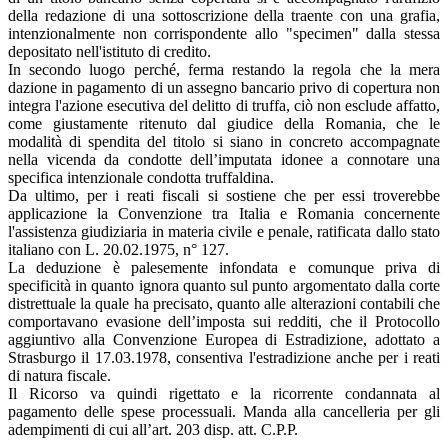
della redazione di una sottoscrizione della traente con una grafia,
intenzionalmente non corrispondente allo "specimen" dalla stessa
depositato nell'istituto di credito.
In secondo luogo perché, ferma restando la regola che la mera
dazione in pagamento di un assegno bancario privo di copertura non
integra l'azione esecutiva del delitto di truffa, ciò non esclude affatto,
come giustamente ritenuto dal giudice della Romania, che le
modalità di spendita del titolo si siano in concreto accompagnate
nella vicenda da condotte dell’imputata idonee a connotare una
specifica intenzionale condotta truffaldina.
Da ultimo, per i reati fiscali si sostiene che per essi troverebbe
applicazione la Convenzione tra Italia e Romania concernente
l'assistenza giudiziaria in materia civile e penale, ratificata dallo stato
italiano con L. 20.02.1975, n° 127.
La deduzione è palesemente infondata e comunque priva di
specificità in quanto ignora quanto sul punto argomentato dalla corte
distrettuale la quale ha precisato, quanto alle alterazioni contabili che
comportavano evasione dell’imposta sui redditi, che il Protocollo
aggiuntivo alla Convenzione Europea di Estradizione, adottato a
Strasburgo il 17.03.1978, consentiva l'estradizione anche per i reati
di natura fiscale.
Il Ricorso va quindi rigettato e la ricorrente condannata al
pagamento delle spese processuali. Manda alla cancelleria per gli
adempimenti di cui all’art. 203 disp. att. C.P.P.