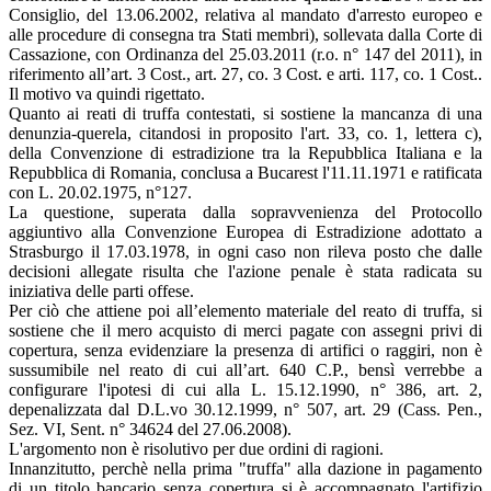
Consiglio, del 13.06.2002, relativa al mandato d'arresto europeo e
alle procedure di consegna tra Stati membri), sollevata dalla Corte di
Cassazione, con Ordinanza del 25.03.2011 (r.o. n° 147 del 2011), in
riferimento all’art. 3 Cost., art. 27, co. 3 Cost. e arti. 117, co. 1 Cost..
Il motivo va quindi rigettato.
Quanto ai reati di truffa contestati, si sostiene la mancanza di una
denunzia-querela, citandosi in proposito l'art. 33, co. 1, lettera c),
della Convenzione di estradizione tra la Repubblica Italiana e la
Repubblica di Romania, conclusa a Bucarest l'11.11.1971 e ratificata
con L. 20.02.1975, n°127.
La questione, superata dalla sopravvenienza del Protocollo
aggiuntivo alla Convenzione Europea di Estradizione adottato a
Strasburgo il 17.03.1978, in ogni caso non rileva posto che dalle
decisioni allegate risulta che l'azione penale è stata radicata su
iniziativa delle parti offese.
Per ciò che attiene poi all’elemento materiale del reato di truffa, si
sostiene che il mero acquisto di merci pagate con assegni privi di
copertura, senza evidenziare la presenza di artifici o raggiri, non è
sussumibile nel reato di cui all’art. 640 C.P., bensì verrebbe a
configurare l'ipotesi di cui alla L. 15.12.1990, n° 386, art. 2,
depenalizzata dal D.L.vo 30.12.1999, n° 507, art. 29 (Cass. Pen.,
Sez. VI, Sent. n° 34624 del 27.06.2008).
L'argomento non è risolutivo per due ordini di ragioni.
Innanzitutto, perchè nella prima "truffa" alla dazione in pagamento
di un titolo bancario senza copertura si è accompagnato l'artifizio