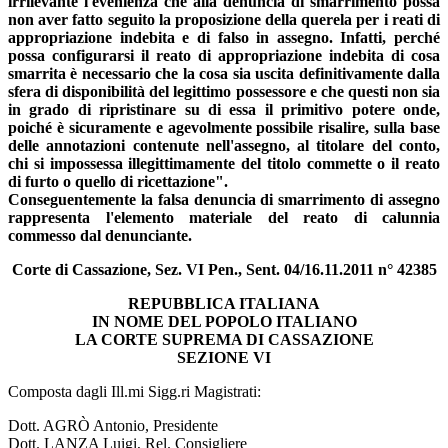
irrilevante l'evenienza che alla denuncia di smarrimento possa
non aver fatto seguito la proposizione della querela per i reati di
appropriazione indebita e di falso in assegno. Infatti, perché
possa configurarsi il reato di appropriazione indebita di cosa
smarrita è necessario che la cosa sia uscita definitivamente dalla
sfera di disponibilità del legittimo possessore e che questi non sia
in grado di ripristinare su di essa il primitivo potere onde,
poiché è sicuramente e agevolmente possibile risalire, sulla base
delle annotazioni contenute nell'assegno, al titolare del conto,
chi si impossessa illegittimamente del titolo commette o il reato
di furto o quello di ricettazione".
Conseguentemente la falsa denuncia di smarrimento di assegno
rappresenta l'elemento materiale del reato di calunnia
commesso dal denunciante.
Corte di Cassazione, Sez. VI Pen., Sent. 04/16.11.2011 n° 42385
REPUBBLICA ITALIANA
IN NOME DEL POPOLO ITALIANO
LA CORTE SUPREMA
DI CASSAZIONE
SEZIONE VI
Composta dagli Ill.mi Sigg.ri Magistrati:
Dott. AGRÒ Antonio, Presidente
Dott. LANZA Luigi, Rel. Consigliere