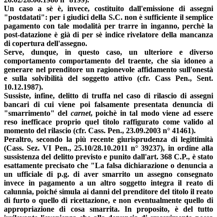
Un caso a sè è, invece, costituito dall'emissione di assegni
"postdatati": per i giudici della S.C. non è sufficiente il semplice
pagamento con tale modalità per trarre in inganno, perchè la
post-datazione è già di per sè indice rivelatore della mancanza
di copertura dell'assegno.
Serve, dunque, in questo caso, un ulteriore e diverso
comportamento comportamento del traente, che sia idoneo a
generare nel prenditore un ragionevole affidamento sull'onestà
e sulla solvibilità del soggetto attivo (cfr. Cass Pen., Sent.
10.12.1987).
Sussiste, infine, delitto di truffa nel caso di rilascio di assegni
bancari di cui viene poi falsamente presentata denuncia di
"smarrimento" del
carnet
, poichè in tal modo viene ad essere
reso inefficace proprio quel titolo raffigurato come valido al
momento del rilascio (cfr. Cass. Pen., 23.09.2003 n° 41461).
Peraltro, secondo la più recente giurisprudenza di legittimità
(Cass. Sez. VI Pen., 25.10/28.10.2011 n° 39237), in ordine alla
sussistenza del delitto previsto e punito dall'art. 368 C.P., è stato
esattamente precisato che "La falsa dichiarazione o denuncia a
un ufficiale di p.g. di aver smarrito un assegno consegnato
invece in pagamento a un altro soggetto integra il reato di
calunnia, poiché simula ai danni del prenditore del titolo il reato
di furto o quello di ricettazione, e non eventualmente quello di
appropriazione di cosa smarrita. In proposito, è del tutto