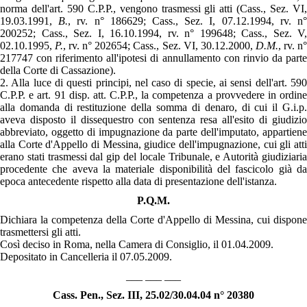
norma dell'art. 590 C.P.P., vengono trasmessi gli atti (Cass., Sez. VI,
19.03.1991,
B.
, rv. n° 186629; Cass., Sez. I, 07.12.1994, rv. n
200252; Cass., Sez. I, 16.10.1994, rv. n° 199648; Cass., Sez. V,
02.10.1995,
P.
, rv. n° 202654; Cass., Sez. VI, 30.12.2000,
D.M.
, rv. n
217747 con riferimento all'ipotesi di annullamento con rinvio da parte
della Corte di Cassazione).
2. Alla luce di questi principi, nel caso di specie, ai sensi dell'art. 590
C.P.P. e art. 91 disp. att. C.P.P., la competenza a provvedere in ordine
alla domanda di restituzione della somma di denaro, di cui il G.i.p.
aveva disposto il dissequestro con sentenza resa all'esito di giudizio
abbreviato, oggetto di impugnazione da parte dell'imputato, appartiene
alla Corte d'Appello di Messina, giudice dell'impugnazione, cui gli atti
erano stati trasmessi dal gip del locale Tribunale, e Autorità giudiziaria
procedente che aveva la materiale disponibilità del fascicolo già da
epoca antecedente rispetto alla data di presentazione dell'istanza.
P.Q.M.
Dichiara la competenza della Corte d'Appello di Messina, cui dispone
trasmettersi gli atti.
Così deciso in Roma, nella Camera di Consiglio, il 01.04.2009.
Depositato in Cancelleria il 07.05.2009.
___ ___ ___
Cass. Pen., Sez.
III, 25.02/30.04.04 n° 20380