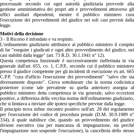
processuale secondo cui ogni autorità giudiziaria provvede alla
gestione amministrativa dei propri atti e provvedimenti attraverso gli
uffici ausiliari dipendenti, mentre il pubblico ministero cura
l'esecuzione dei provvedimenti del giudice nei soli casi previsti dalla
legge.
Motivi della decisione
3 - Il Ricorso è infondato e va respinto.
L'ordinamento giudiziario attribuisce al pubblico ministero il compito
di far "eseguire i giudicati e ogni altro provvedimento del giudice, nei
casi stabiliti dalla legge" (art. 73 R.D. 30.1.1941 n° 12).
Questa competenza funzionale è successivamente riaffermata in via
generale dall'art. 655, co. 1, C.P.P., secondo cui il pubblico ministero
presso il giudice competente per gli incidenti di esecuzione ex art. 665
C.P.P. "cura d'ufficio l'esecuzione dei provvedimenti" "salvo che sia
diversamente disposto". Giova sottolineare che la norma codicistica
posteriore (come tale prevalente su quella anteriore) assegna al
pubblico ministero detta competenza in via generale, salvo eccezioni
positive, a differenza della vecchia norma dell'ordinamento giudiziario,
che si limitava a rinviare alle ipotesi specifiche previste dalla legge.
Il principio trova infine riscontro positivo nell'art. 28 del regolamento
per l'esecuzione del codice di procedura penale (D.M. 30.9.1989 n°
334), il quale stabilisce che, quando un provvedimento del giudice
diviene esecutivo (sia per mancanza di impugnazione, sia perché
l'impugnazione non sospende l'esecuzione), la cancelleria dello stesso