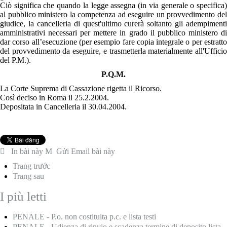
Ciò significa che quando la legge assegna (in via generale o specifica)
al pubblico ministero la competenza ad eseguire un provvedimento del
giudice, la cancelleria di quest'ultimo curerà soltanto gli adempimenti
amministrativi necessari per mettere in grado il pubblico ministero di
dar corso all’esecuzione (per esempio fare copia integrale o per estratto
del provvedimento da eseguire, e trasmetterla materialmente all'Ufficio
del P.M.).
P.Q.M.
La Corte Suprema di Cassazione rigetta il Ricorso.
Così deciso in Roma il 25.2.2004.
Depositata in Cancelleria il 30.04.2004.
In bài này
Gửi Email bài này
Trang trước
Trang sau
I più letti
PENALE - P.o. non costituita p.c. e lista testi
PENALE - Udienza di rinvio e scadenza termine di deposito lista