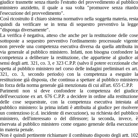
giudice trasmette senza ritardo l'estratto del provvedimento al pubblico
ministero anzidetto, il quale a sua volta "promuove senza ritardo
l'esecuzione del provvedimento".
Così ricostruito il chiaro sistema normativo nella soggetta materia, resta
quindi da verificare se in tema di sequestro preventivo la legge
"disponga diversamente".
La verifica è negativa, atteso che anche per la restituzione delle cose
sottoposte a sequestro preventivo l'ordinamento processuale vigente
non prevede una competenza esecutiva diversa da quella attribuita in
via generale al pubblico ministero. Infatti, non bisogna confondere la
competenza a deliberare la restituzione, che appartiene al giudice ai
sensi degli artt. 321, co. 3, e 323 C.P.P. (salvo il potere eccezionale che
spetta al pubblico ministero nel corso delle indagini preliminari ex art.
321, co. 3, secondo periodo) con la competenza a eseguire la
restituzione già disposta, che continua a spettare al pubblico ministero
in forza della norma generale già menzionata di cui all'art. 655 C.P.P.
Parimenti non si deve confondere la competenza del giudice
dell'esecuzione ex art. 676 C.P.P. a decidere in ordine alla restituzione
delle cose sequestrate, con la competenza esecutiva intestata al
pubblico ministero: la prima infatti è attribuita al giudice per risolvere
un contenzioso (c.d. incidente di esecuzione), su richiesta del pubblico
ministero, dell'interessato o del difensore; la seconda, invece, è
riservata al pubblico ministero come organo generale della esecuzione
in materia penale.
Non è quindi pertinente richiamare il combinato disposto degli artt. 102