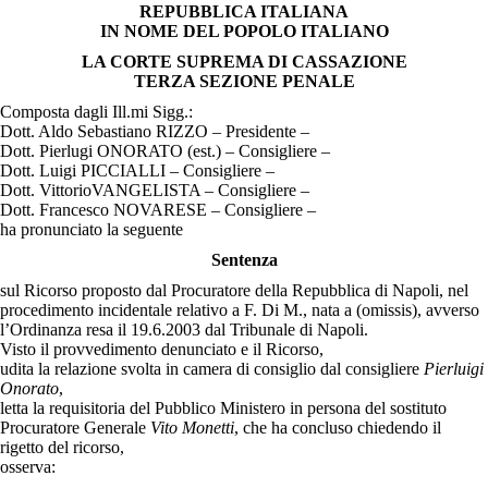
REPUBBLICA ITALIANA
IN NOME DEL POPOLO ITALIANO
LA CORTE SUPREMA
DI CASSAZIONE
TERZA SEZIONE PENALE
Composta dagli Ill.mi Sigg.:
Dott. Aldo Sebastiano RIZZO – Presidente –
Dott. Pierlugi ONORATO (est.) – Consigliere –
Dott. Luigi PICCIALLI – Consigliere –
Dott. VittorioVANGELISTA – Consigliere –
Dott. Francesco NOVARESE – Consigliere –
ha pronunciato la seguente
Sentenza
sul Ricorso proposto dal Procuratore della Repubblica di Napoli, nel
procedimento incidentale relativo a F. Di M., nata a (omissis), avverso
l’Ordinanza resa il 19.6.2003 dal Tribunale di Napoli.
Visto il provvedimento denunciato e il Ricorso,
udita la relazione svolta in camera di consiglio dal consigliere
Pierluigi
Onorato
,
letta la requisitoria del Pubblico Ministero in persona del sostituto
Procuratore Generale
Vito Monetti
, che ha concluso chiedendo il
rigetto del ricorso,
osserva: