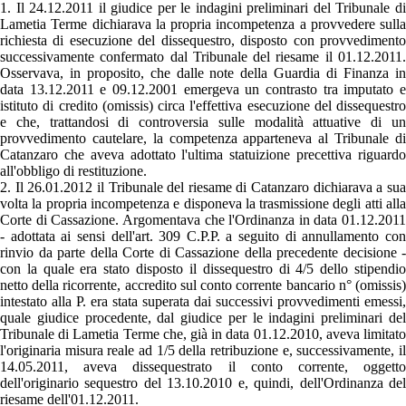
1. Il 24.12.2011 il giudice per le indagini preliminari del Tribunale di
Lametia Terme dichiarava la propria incompetenza a provvedere sulla
richiesta di esecuzione del dissequestro, disposto con provvedimento
successivamente confermato dal Tribunale del riesame il 01.12.2011.
Osservava, in proposito, che dalle note della Guardia di Finanza in
data 13.12.2011 e 09.12.2001 emergeva un contrasto tra imputato e
istituto di credito (omissis) circa l'effettiva esecuzione del dissequestro
e che, trattandosi di controversia sulle modalità attuative di un
provvedimento cautelare, la competenza apparteneva al Tribunale di
Catanzaro che aveva adottato l'ultima statuizione precettiva riguardo
all'obbligo di restituzione.
2. Il 26.01.2012 il Tribunale del riesame di Catanzaro dichiarava a sua
volta la propria incompetenza e disponeva la trasmissione degli atti alla
Corte di Cassazione. Argomentava che l'Ordinanza in data 01.12.2011
- adottata ai sensi dell'art. 309 C.P.P. a seguito di annullamento con
rinvio da parte della Corte di Cassazione della precedente decisione -
con la quale era stato disposto il dissequestro di 4/5 dello stipendio
netto della ricorrente, accredito sul conto corrente bancario n° (omissis)
intestato alla P. era stata superata dai successivi provvedimenti emessi,
quale giudice procedente, dal giudice per le indagini preliminari del
Tribunale di Lametia Terme che, già in data 01.12.2010, aveva limitato
l'originaria misura reale ad 1/5 della retribuzione e, successivamente, il
14.05.2011, aveva dissequestrato il conto corrente, oggetto
dell'originario sequestro del 13.10.2010 e, quindi, dell'Ordinanza del
riesame dell'01.12.2011.