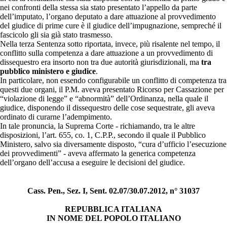
nei confronti della stessa sia stato presentato l’appello da parte
dell’imputato, l’organo deputato a dare attuazione al provvedimento
del giudice di prime cure è il giudice dell’impugnazione, sempreché il
fascicolo gli sia già stato trasmesso.
Nella terza Sentenza sotto riportata, invece, più risalente nel tempo, il
conflitto sulla competenza a dare attuazione a un provvedimento di
dissequestro era insorto non tra due autorità giurisdizionali, ma
tra
pubblico ministero e giudice
.
In particolare, non essendo configurabile un conflitto di competenza tra
questi due organi, il P.M. aveva presentato Ricorso per Cassazione per
“violazione di legge” e “abnormità” dell’Ordinanza, nella quale il
giudice, disponendo il dissequestro delle cose sequestrate, gli aveva
ordinato di curarne l’adempimento.
In tale pronuncia, la Suprema Corte - richiamando, tra le altre
disposizioni, l’art. 655, co. 1, C.P.P., secondo il quale il Pubblico
Ministero, salvo sia diversamente disposto, “cura d’ufficio l’esecuzione
dei provvedimenti” - aveva affermato la generica competenza
dell’organo dell’accusa a eseguire le decisioni del giudice.
Cass. Pen., Sez. I, Sent. 02.07/30.07.2012, n° 31037
REPUBBLICA ITALIANA
IN NOME DEL POPOLO ITALIANO