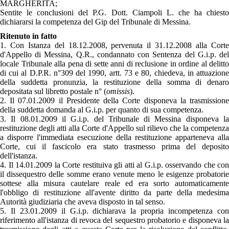
MARGHERITA;
Sentite le conclusioni del P.G. Dott. Ciampoli L. che ha chiesto
dichiararsi la competenza del Gip del Tribunale di Messina.
Ritenuto in fatto
1. Con Istanza del 18.12.2008, pervenuta il 31.12.2008 alla Corte
d'Appello di Messina, Q.R., condannato con Sentenza del G.i.p. del
locale Tribunale alla pena di sette anni di reclusione in ordine al delitto
di cui al D.P.R. n°309 del 1990, artt. 73 e 80, chiedeva, in attuazione
della suddetta pronunzia, la restituzione della somma di denaro
depositata sul libretto postale n° (
omissis
).
2. Il 07.01.2009 il Presidente della Corte disponeva la trasmissione
della suddetta domanda al G.i.p. per quanto di sua competenza.
3. Il 08.01.2009 il G.i.p. del Tribunale di Messina disponeva la
restituzione degli atti alla Corte d'Appello sul rilievo che la competenza
a disporre l'immediata esecuzione della restituzione apparteneva alla
Corte, cui il fascicolo era stato trasmesso prima del deposito
dell'istanza.
4. Il 14.01.2009 la Corte restituiva gli atti al G.i.p. osservando che con
il dissequestro delle somme erano venute meno le esigenze probatorie
sottese alla misura cautelare reale ed era sorto automaticamente
l'obbligo di restituzione all'avente diritto da parte della medesima
Autorità giudiziaria che aveva disposto in tal senso.
5. Il 23.01.2009 il G.i.p. dichiarava la propria incompetenza con
riferimento all'istanza di revoca del sequestro probatorio e disponeva la