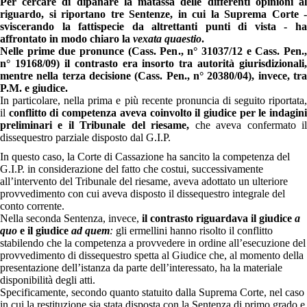
Per cercare di dipanare la matassa delle differenti opinioni al
riguardo, si riportano tre Sentenze, in cui la Suprema Corte -
sviscerando la fattispecie da altrettanti punti di vista - ha
affrontato in modo chiaro
la
vexata quaestio
.
Nelle prime due pronunce (Cass. Pen., n° 31037/12 e Cass. Pen.,
n° 19168/09) il contrasto era insorto tra autorità giurisdizionali,
mentre nella terza decisione (Cass. Pen., n° 20380/04), invece, tra
P.M. e giudice.
In particolare, nella prima e più recente pronuncia di seguito riportata,
il
conflitto di competenza aveva coinvolto il giudice per le indagin
preliminari e il Tribunale del riesame,
che aveva confermato i
dissequestro parziale disposto dal G.I.P.
In questo caso, la Corte di Cassazione ha sancito la competenza del
G.I.P. in considerazione del fatto che costui, successivamente
all’intervento del Tribunale del riesame, aveva adottato un ulteriore
provvedimento con cui aveva disposto il dissequestro integrale del
conto corrente.
Nella seconda Sentenza, invece,
il contrasto riguardava il giudice
a
quo
e il giudice
ad quem
:
gli ermellini hanno risolto il conflitto
stabilendo che la competenza a provvedere in ordine all’esecuzione del
provvedimento di dissequestro spetta al Giudice che, al momento della
presentazione dell’istanza da parte dell’interessato, ha la materiale
disponibilità degli atti.
Specificamente, secondo quanto statuito dalla Suprema Corte, nel caso
in cui la restituzione sia stata disposta con la Sentenza di primo grado e