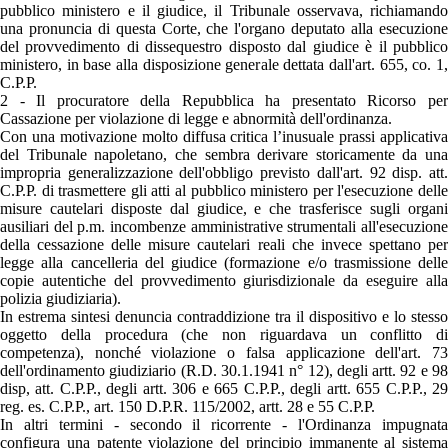
pubblico ministero e il giudice, il Tribunale osservava, richiamando
una pronuncia di questa Corte, che l'organo deputato alla esecuzione
del provvedimento di dissequestro disposto dal giudice è il pubblico
ministero, in base alla disposizione generale dettata dall'art. 655, co. 1,
C.P.P.
2 - Il procuratore della Repubblica ha presentato Ricorso per
Cassazione per violazione di legge e abnormità dell'ordinanza.
Con una motivazione molto diffusa critica l’inusuale prassi applicativa
del Tribunale napoletano, che sembra derivare storicamente da una
impropria generalizzazione dell'obbligo previsto dall'art. 92 disp. att.
C.P.P. di trasmettere gli atti al pubblico ministero per l'esecuzione delle
misure cautelari disposte dal giudice, e che trasferisce sugli organi
ausiliari del p.m. incombenze amministrative strumentali all'esecuzione
della cessazione delle misure cautelari reali che invece spettano per
legge alla cancelleria del giudice (formazione e/o trasmissione delle
copie autentiche del provvedimento giurisdizionale da eseguire alla
polizia giudiziaria).
In estrema sintesi denuncia contraddizione tra il dispositivo e lo stesso
oggetto della procedura (che non riguardava un conflitto di
competenza), nonché violazione o falsa applicazione dell'art. 73
dell'ordinamento giudiziario (R.D. 30.1.1941 n° 12), degli artt. 92 e 98
disp, att. C.P.P., degli artt. 306 e 665 C.P.P., degli artt. 655 C.P.P., 29
reg. es. C.P.P., art. 150 D.P.R. 115/2002, artt. 28 e 55 C.P.P.
In altri termini - secondo il ricorrente - l'Ordinanza impugnata
configura una patente violazione del principio immanente al sistema