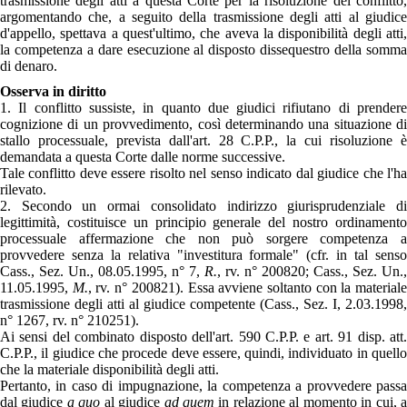
trasmissione degli atti a questa Corte per la risoluzione del conflitto,
argomentando che, a seguito della trasmissione degli atti al giudice
d'appello, spettava a quest'ultimo, che aveva la disponibilità degli atti,
la competenza a dare esecuzione al disposto dissequestro della somma
di denaro.
Osserva in diritto
1. Il conflitto sussiste, in quanto due giudici rifiutano di prendere
cognizione di un provvedimento, così determinando una situazione di
stallo processuale, prevista dall'art. 28 C.P.P., la cui risoluzione è
demandata a questa Corte dalle norme successive.
Tale conflitto deve essere risolto nel senso indicato dal giudice che l'ha
rilevato.
2. Secondo un ormai consolidato indirizzo giurisprudenziale di
legittimità, costituisce un principio generale del nostro ordinamento
processuale affermazione che non può sorgere competenza a
provvedere senza la relativa "investitura formale" (cfr. in tal senso
Cass., Sez. Un., 08.05.1995, n° 7,
R.
, rv. n° 200820; Cass., Sez. Un.,
11.05.1995,
M.
, rv. n° 200821). Essa avviene soltanto con la material
trasmissione degli atti al giudice competente (Cass., Sez. I, 2.03.1998,
n° 1267, rv. n° 210251).
Ai sensi del combinato disposto dell'art. 590 C.P.P. e art. 91 disp. att.
C.P.P., il giudice che procede deve essere, quindi, individuato in quello
che la materiale disponibilità degli atti.
Pertanto, in caso di impugnazione, la competenza a provvedere passa
dal giudice
a quo
al giudice
ad quem
in relazione al momento in cui, 