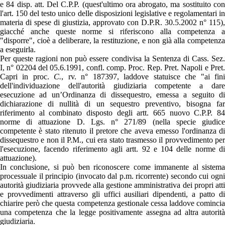
e 84 disp. att. Del C.P.P. (quest'ultimo ora abrogato, ma sostituito con
l'art. 150 del testo unico delle disposizioni legislative e regolamentari in
materia di spese di giustizia, approvato con D.P.R. 30.5.2002 n° 115),
giacché anche queste norme si riferiscono alla competenza a
"disporre", cioè a deliberare, la restituzione, e non già alla competenza
a eseguirla.
Per queste ragioni non può essere condivisa la Sentenza di Cass. Sez.
I, n° 02204 del 05.6.1991, confl. comp. Proc. Rep. Pret. Napoli e Pret.
Capri in proc.
C.
, rv. n° 187397, laddove statuisce che "ai fin
dell'individuazione dell'autorità giudiziaria competente a dare
esecuzione ad un’Ordinanza di dissequestro, emessa a seguito di
dichiarazione di nullità di un sequestro preventivo, bisogna far
riferimento al combinato disposto degli artt. 665 nuovo C.P.P. 84
norme di attuazione D. Lgs. n° 271/89 (nella specie giudice
competente è stato ritenuto il pretore che aveva emesso l'ordinanza di
dissequestro e non il P.M., cui era stato trasmesso il provvedimento per
l'esecuzione, facendo riferimento agli artt. 92 e 104 delle norme di
attuazione).
In conclusione, si può ben riconoscere come immanente al sistema
processuale il principio (invocato dal p.m. ricorrente) secondo cui ogni
autorità giudiziaria provvede alla gestione amministrativa dei propri atti
e provvedimenti attraverso gli uffici ausiliari dipendenti, a patto di
chiarire però che questa competenza gestionale cessa laddove comincia
una competenza che la legge positivamente assegna ad altra autorità
giudiziaria.