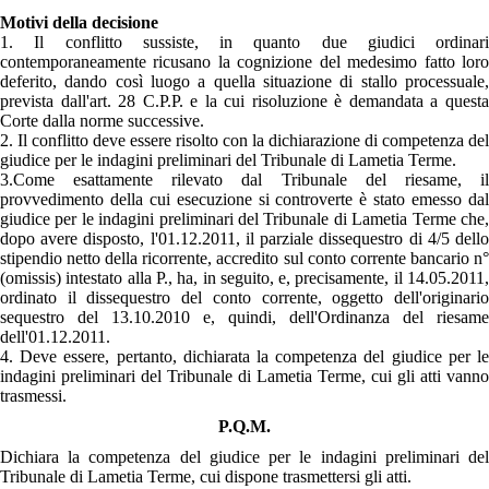
Motivi della decisione
1. Il conflitto sussiste, in quanto due giudici ordinari
contemporaneamente ricusano la cognizione del medesimo fatto loro
deferito, dando così luogo a quella situazione di stallo processuale,
prevista dall'art. 28 C.P.P. e la cui risoluzione è demandata a questa
Corte dalla norme successive.
2. Il conflitto deve essere risolto con la dichiarazione di competenza del
giudice per le indagini preliminari del Tribunale di Lametia Terme.
3.Come esattamente rilevato dal Tribunale del riesame, il
provvedimento della cui esecuzione si controverte è stato emesso dal
giudice per le indagini preliminari del Tribunale di Lametia Terme che,
dopo avere disposto, l'01.12.2011, il parziale dissequestro di 4/5 dello
stipendio netto della ricorrente, accredito sul conto corrente bancario n°
(omissis) intestato alla P., ha, in seguito, e, precisamente, il 14.05.2011,
ordinato il dissequestro del conto corrente, oggetto dell'originario
sequestro del 13.10.2010 e, quindi, dell'Ordinanza del riesame
dell'01.12.2011.
4. Deve essere, pertanto, dichiarata la competenza del giudice per le
indagini preliminari del Tribunale di Lametia Terme, cui gli atti vanno
trasmessi.
P.Q.M.
Dichiara la competenza del giudice per le indagini preliminari del
Tribunale di Lametia Terme, cui dispone trasmettersi gli atti.