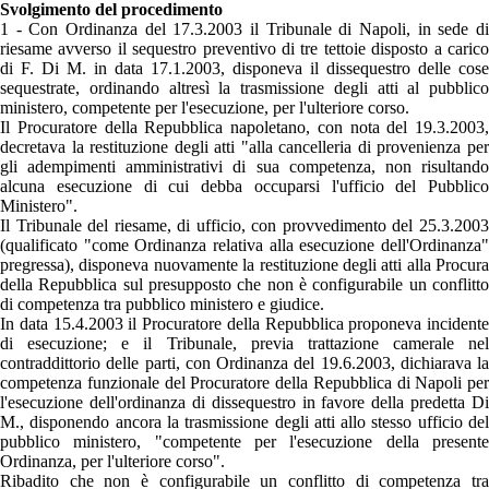
Svolgimento del procedimento
1 - Con Ordinanza del 17.3.2003 il Tribunale di Napoli, in sede di
riesame avverso il sequestro preventivo di tre tettoie disposto a carico
di F. Di M. in data 17.1.2003, disponeva il dissequestro delle cose
sequestrate, ordinando altresì la trasmissione degli atti al pubblico
ministero, competente per l'esecuzione, per l'ulteriore corso.
Il Procuratore della Repubblica napoletano, con nota del 19.3.2003,
decretava la restituzione degli atti "alla cancelleria di provenienza per
gli adempimenti amministrativi di sua competenza, non risultando
alcuna esecuzione di cui debba occuparsi l'ufficio del Pubblico
Ministero".
Il Tribunale del riesame, di ufficio, con provvedimento del 25.3.2003
(qualificato "come Ordinanza relativa alla esecuzione dell'Ordinanza"
pregressa), disponeva nuovamente la restituzione degli atti alla Procura
della Repubblica sul presupposto che non è configurabile un conflitto
di competenza tra pubblico ministero e giudice.
In data 15.4.2003 il Procuratore della Repubblica proponeva incidente
di esecuzione; e il Tribunale, previa trattazione camerale nel
contraddittorio delle parti, con Ordinanza del 19.6.2003, dichiarava la
competenza funzionale del Procuratore della Repubblica di Napoli per
l'esecuzione dell'ordinanza di dissequestro in favore della predetta Di
M., disponendo ancora la trasmissione degli atti allo stesso ufficio del
pubblico ministero, "competente per l'esecuzione della presente
Ordinanza, per l'ulteriore corso".
Ribadito che non è configurabile un conflitto di competenza tra