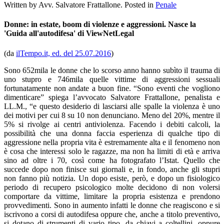
Written by Avv. Salvatore Frattallone. Posted in
Penale
Donne: in estate, boom di violenze e aggressioni. Nasce la
'Guida all'autodifesa' di ViewNetLegal
(da
ilTempo.it, ed. del 25.07.2016
)
Sono 652mila le donne che lo scorso anno hanno subìto il trauma di
uno stupro e 746mila quelle vittime di aggressioni sessuali
fortunatamente non andate a buon fine. “Sono eventi che vogliono
dimenticare” spiega l’avvocato Salvatore Frattallone, penalista e
LL.M., “e questo desiderio di lasciarsi alle spalle la violenza è uno
dei motivi per cui 8 su 10 non denunciano. Meno del 20%, mentre il
5% si rivolge ai centri antiviolenza. Facendo i debiti calcoli, la
possibilità che una donna faccia esperienza di qualche tipo di
aggressione nella propria vita è estremamente alta e il fenomeno non
è cosa che interessi solo le ragazze, ma non ha limiti di età e arriva
sino ad oltre i 70, così come ha fotografato l’Istat. Quello che
succede dopo non finisce sui giornali e, in fondo, anche gli stupri
non fanno più notizia. Un dopo esiste, però, e dopo un fisiologico
periodo di recupero psicologico molte decidono di non volersi
comportare da vittime, limitare la propria esistenza e prendono
provvedimenti. Sono in aumento infatti le donne che reagiscono e si
iscrivono a corsi di autodifesa oppure che, anche a titolo preventivo,
si dotano di strumenti di vario tipo, da chiavi a coltellini, oppure