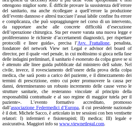
ottengono miglior sorte. É difficile provare la sussistenza dell’errore
del sanitario, ma anche ricollegare a quell’errore la produzione
dell’evento dannoso e altresì tracciare l’assai labile confine fra errore
e complicanza, che può sopraggiungere nel corso di un intervento,
da rapportare anche alle concrete difficoltà d’esecuzione
dell’operazione chirurgica. Sta per essere varata una nuova legge e
prolifereranno le richieste d’accertamenti diagnostici, per rispettare
protocolli e linee guida», precisa l’
Avv. Frattallone
, penalista,
fondatore del network View net Legal e advisor del board of
director, per il quale «nel penale, in cui moltissimo si gioca nella fase
delle indagini preliminari, il sanitario è esonerato da colpa grave se si
è attenuto alle linee guida pubblicate dal ministero dell salute. Nel
civile, invece, il rovesciamento dell’onere della prova della colpa
medica, che sarà posto a carico del paziente, e il dimezzamento dei
termini di prescrizione, entro cui poter promuovere la causa per
danni, determineranno un robusto incremento delle cause verso le
strutture sanitarie, che resteranno vincolate al principio della
responsabilità contrattuale e al suo regime di maggior tutela per il
paziente». L’evento formativo accreditato, promosso
dall’
associazione Federmedici d’Europa
, il cui presidente nazionale
è il dott. Michele Sacco, è articolato in tre sessioni con ben ventisette
relatori: I) infermieri e fisioterapisti; II) medica; III) legale e
assicurativa. Maggiori info su
www.viewnetlegal.com
.