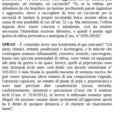
impugnare, ad esempio, un cacciavite? “Sì, se la vittima, per
difendersi da chi brandisce un bastone profferendo parole ingiuriose
o aggressive, riesce a raccogliere da terra un cacciavite per la
necessità di tutelare la propria incolumità fisica: sussiste allora la
causa di non punibilità di cui all’art. 52 c.p. Ma attenzione, l’offesa
ingiusta deve essere concreta e imminente, così da rendere
necessaria l'immediata reazione difensiva, e quindi è punita ogni
ipotesi di difesa preventiva o anticipata (Cass. n° 6591/2010)”.
SPRAY
- È consentito avere una bomboletta di gas urticante? “Gli
spray chimici, irritanti, paralizzanti e lacrimogeni, e le miscele che
contengano sostanze infiammabili, corrosive, tossiche, cancerogene,
hanno una spiccata potenzialità di offesa, sono vietati ed equiparati
alle armi da guerra o da sparo. Invece, quelli al peperoncino sono
stati dichiarati leciti entro certi limiti: con decreto ministeriale n°
103/2011 è stata fissata la quantità massima di sostanza nociva che
può essere spruzzata (deve trattarsi di una composizione vegetale,
l'oleoresin capsicum, un estratto di piante di pepe o peperoncino) e
sono state precisate altre caratteristiche (sicura, etichetta,
confezionamento, istruzioni e precauzioni d’uso) che li rendono
leciti (Cass. n° 3116/2012), se invece si utilizzano sostanze spray
illegali che possono causare danni permanenti all’aggressore questi
ha il diritto di sporgere denuncia e di chiedere un risarcimento
danni”.