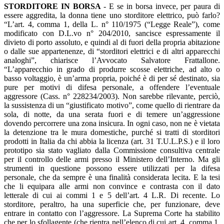
STORDITORE IN BORSA
- E se in borsa invece, per paura di
essere aggredita, la donna tiene uno storditore elettrico, può farlo?
“L’art. 4, comma 1, della L. n° 110/1975 (“Legge Reale”), come
modificato con D.L.vo n° 204/2010, sancisce espressamente il
divieto di porto assoluto, e quindi al di fuori della propria abitazione
o dalle sue appartenenze, di “storditori elettrici e di altri apparecchi
analoghi”, chiarisce l’Avvocato Salvatore Frattallone.
“L’apparecchio in grado di produrre scosse elettriche, ad alto o
basso voltaggio, è un’arma propria, poiché è di per sé destinato, sia
pure per motivi di difesa personale, a offendere l’eventuale
aggressore (Cass. n° 228234/2003). Non sarebbe rilevante, perciò,
la sussistenza di un “giustificato motivo”, come quello di rientrare da
sola, di notte, da una serata fuori e di temere un’aggressione
dovendo percorrere una zona insicura. In ogni caso, non ne è vietata
la detenzione tra le mura domestiche, purché si tratti di storditori
prodotti in Italia da chi abbia la licenza (art. 31 T.U.L.P.S.) e il loro
prototipo sia stato vagliato dalla Commissione consultiva centrale
per il controllo delle armi presso il Ministero dell’Interno. Ma gli
strumenti in questione possono essere utilizzati per la difesa
personale, che da sempre è una finalità considerata lecita. E la tesi
che li equipara alle armi non convince e contrasta con il dato
letterale di cui ai commi 1 e 5 dell’art. 4 L.R. Di recente. Lo
storditore, peraltro, ha una superficie che, per funzionare, deve
entrare in contatto con l’aggressore. La Suprema Corte ha stabilito
che per lo sfollagente (che rientra nell’elenco di cui art. 4, comma 1,