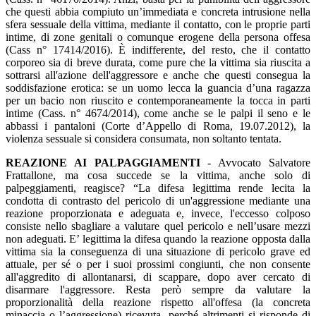
che questi abbia compiuto un’immediata e concreta intrusione nella
sfera sessuale della vittima, mediante il contatto, con le proprie parti
intime, di zone genitali o comunque erogene della persona offesa
(Cass n° 17414/2016). È indifferente, del resto, che il contatto
corporeo sia di breve durata, come pure che la vittima sia riuscita a
sottrarsi all'azione dell'aggressore e anche che questi consegua la
soddisfazione erotica: se un uomo lecca la guancia d’una ragazza
per un bacio non riuscito e contemporaneamente la tocca in parti
intime (Cass. n° 4674/2014), come anche se le palpi il seno e le
abbassi i pantaloni (Corte d’Appello di Roma, 19.07.2012), la
violenza sessuale si considera consumata, non soltanto tentata.
REAZIONE AI PALPAGGIAMENTI
- Avvocato Salvatore
Frattallone, ma cosa succede se la vittima, anche solo di
palpeggiamenti, reagisce? “La difesa legittima rende lecita la
condotta di contrasto del pericolo di un'aggressione mediante una
reazione proporzionata e adeguata e, invece, l'eccesso colposo
consiste nello sbagliare a valutare quel pericolo e nell’usare mezzi
non adeguati. E’ legittima la difesa quando la reazione opposta dalla
vittima sia la conseguenza di una situazione di pericolo grave ed
attuale, per sé o per i suoi prossimi congiunti, che non consente
all'aggredito di allontanarsi, di scappare, dopo aver cercato di
disarmare l'aggressore. Resta però sempre da valutare la
proporzionalità della reazione rispetto all'offesa (la concreta
minaccia o l’aggressione) ricevuta, perché altrimenti si risponde di