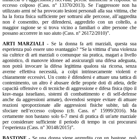
eccesso colposo (Cass. n° 13370/2013). Se l’aggressore non ha
utilizzato armi né ha provocato lesioni personali alla sua vittima, che
ha la forza fisica sufficiente per sottrarsi alle percosse, all’aggredita
non è consentito, per difendersi, aggredirlo con un coltello, a
maggior ragione se si trova vicino a familiari o altre persone che
possano accorrere in suo aiuto (Cass. n° 26172/2010)”.
ARTI MARZIALI
- Se la donna fa arti marziali, questa sua
esperienza può essere uno svantaggio? “Se la vittima d’una violenza
sia cultrice di arti marziali o comunque sia pratica, magari a livello
agonistico, di manovre idonee ad assicurargli una difesa adeguata,
non potrà invocare la difesa legittima qualora sia ricorsa, senza
averne effettiva necessità, a colpi intrinsecamente violenti e
chiaramente eccessivi. Un conto è difendersi e attuare una tattica di
contenimento, un altro è abusare delle proprie doti di atleta, delle
capacità offensive o di tecniche di aggressione e difesa fisica (tipo il
krav-maga israeliano, sistemi di combattimento e di self-defense
anche da aggressioni armate), dovendosi sempre evitare di attuare
reazioni sproporzionate alle aggressioni fisiche subite, tali da
sfociare nell’eccesso colposo (cfr. Cass. n° 15999/2016). Ma
certamente non bastano solo 6-7 mesi di pratica di un'arte marziale
per considerare sufficiente il periodo di tempo in cui procurarsi
l’esperienza (Cass. n° 30148/2015)”.
BASTONE
- Se una donna viene aggredita con un bastone, può