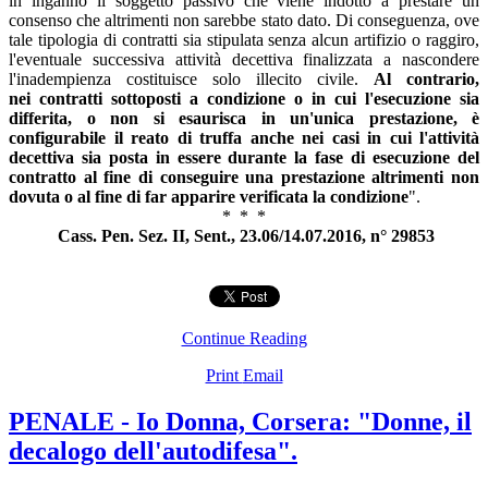
in inganno il soggetto passivo che viene indotto a prestare un
consenso che altrimenti non sarebbe stato dato. Di conseguenza, ove
tale tipologia di
contratti
sia stipulata senza alcun artifizio o raggiro,
l'eventuale successiva attività decettiva finalizzata a nascondere
l'inadempienza costituisce solo illecito civile.
Al contrario,
nei
contratti
sottoposti a condizione o in cui l'esecuzione sia
differita, o non si esaurisca in un'unica prestazione, è
configurabile il reato di
truffa
anche nei casi in cui l'attività
decettiva sia posta in essere durante la fase di esecuzione del
contratto al fine di conseguire una prestazione altrimenti non
dovuta o al fine di far apparire verificata la condizione
".
* * *
Cass. Pen. Sez. II, Sent., 23.06/14.07.2016, n° 29853
Continue Reading
Print
Email
PENALE - Io Donna, Corsera: "Donne, il
decalogo dell'autodifesa".