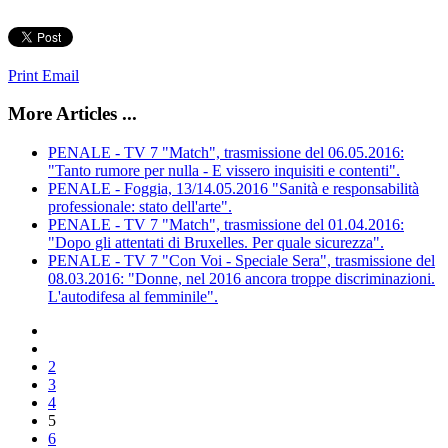
Print
Email
More Articles ...
PENALE - TV 7 "Match", trasmissione del 06.05.2016:
"Tanto rumore per nulla - E vissero inquisiti e contenti".
PENALE - Foggia, 13/14.05.2016 "Sanità e responsabilità
professionale: stato dell'arte".
PENALE - TV 7 "Match", trasmissione del 01.04.2016:
"Dopo gli attentati di Bruxelles. Per quale sicurezza".
PENALE - TV 7 "Con Voi - Speciale Sera", trasmissione del
08.03.2016: "Donne, nel 2016 ancora troppe discriminazioni.
L'autodifesa al femminile".
2
3
4
5
6