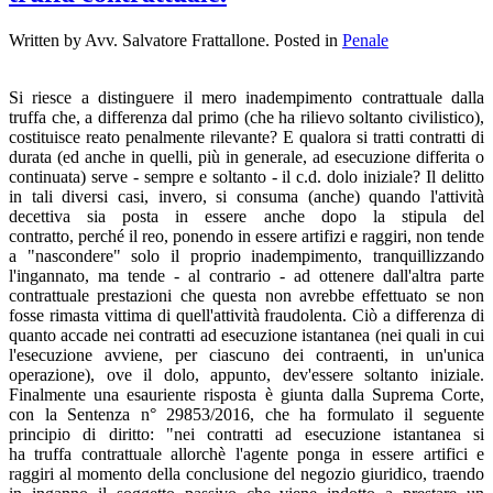
Written by Avv. Salvatore Frattallone. Posted in
Penale
Si riesce a distinguere il mero inadempimento contrattuale dalla
truffa che, a differenza dal primo (che ha rilievo soltanto civilistico),
costituisce reato penalmente rilevante? E qualora si tratti contratti di
durata (ed anche in quelli, più in generale, ad esecuzione differita o
continuata) serve - sempre e soltanto - il c.d. dolo iniziale? Il delitto
in tali diversi casi, invero, si consuma (anche) quando l'attività
decettiva sia posta in essere anche dopo la stipula del
contratto, perché il reo, ponendo in essere artifizi e raggiri, non tende
a "nascondere" solo il proprio inadempimento, tranquillizzando
l'ingannato, ma tende - al contrario - ad ottenere dall'altra parte
contrattuale prestazioni che questa non avrebbe effettuato se non
fosse rimasta vittima di quell'attività fraudolenta. Ciò a differenza di
quanto accade nei contratti ad esecuzione istantanea (nei quali in cui
l'esecuzione avviene, per ciascuno dei contraenti, in un'unica
operazione), ove il dolo, appunto, dev'essere soltanto iniziale.
Finalmente una esauriente risposta è giunta dalla Suprema Corte,
con la Sentenza n° 29853/2016, che ha formulato il seguente
principio di diritto: "nei
contratti
ad esecuzione istantanea si
ha
truffa
contrattuale allorchè l'agente ponga in essere artifici e
raggiri al momento della conclusione del negozio giuridico, traendo