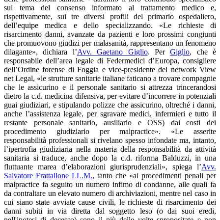
sul tema del consenso informato al trattamento medico e,
rispettivamente, sui tre diversi profili del primario ospedaliero,
dell’equipe medica e dello specializzando. «Le richieste di
risarcimento danni, avanzate da pazienti e loro prossimi congiunti
che promuovono giudizi per malasanità, rappresentano un fenomeno
dilagante», dichiara l’
Avv. Gaetano Giglio
. Per
Giglio
, che è
responsabile dell’area legale di Federmedici d’Europa, consigliere
dell’Ordine forense di Foggia e vice-presidente del network View
net Legal, «le strutture sanitarie italiane faticano a trovare compagnie
che le assicurino e il personale sanitario si attrezza trincerandosi
dietro la c.d. medicina difensiva, per evitare d’incorrere in potenziali
guai giudiziari, e stipulando polizze che assicurino, oltreché i danni,
anche l’assistenza legale, per sgravare medici, infermieri e tutto il
restante personale sanitario, ausiliario e OSS) dai costi dei
procedimento giudiziario per malpractice». «Le asserite
responsabilità professionali si rivelano spesso infondate ma, intanto,
l’ipertrofia giudiziaria nella materia della responsabilità da attività
sanitaria si traduce, anche dopo la c.d. riforma Balduzzi, in una
fluttuante marea d’elaborazioni giurisprudenziali», spiega l’
Avv.
Salvatore Frattallone LL.M.
, tanto che «ai procedimenti penali per
malpractice fa seguito un numero infimo di condanne, alle quali fa
da contraltare un elevato numero di archiviazioni, mentre nel caso in
cui siano state avviate cause civili, le richieste di risarcimento dei
danni subiti in via diretta dal soggetto leso (o dai suoi eredi,
nell'ipotesi di decesso) sono il più delle volte spropositate e non