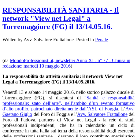
RESPONSABILITÀ SANITARIA - Il
network "View net Legal" a
Torremaggiore (FG) il 13/14.05.16.
Written by Avv. Salvatore Frattallone. Posted in
Penale
(da
MondoProfessionisti.it, newsletter Anno XI - n° 77 - Chiusa in
redazione: martedì 10 maggio 2016
)
La responsabilità da attività sanitaria: il network View net
Legal a Torremaggiore (FG) il 13/14.05.2016.
Venerdì 13 e sabato 14 maggio 2016, nello storico palazzo ducale di
Torremaggiore (FG), si discuterà di
“Sanità e responsabilità
professionale: stato dell’arte”, nell’ambito d’un evento formativo
d’alto profilo, patrocinato direttamente dall’ASL di Foggia
. L’
Avv.
Gaetano Giglio
del Foro di Foggia e l’
Avv. Salvatore Frattallone
del
Foro di Padova, partners di View net Legal - la rete di studi
professionali indipendenti, che ha in calendario un ciclo di
conferenze in tutta Italia sul tema della responsabilità degli esercenti
delle professioni sanitarie - daranno il loro contributo specialistico