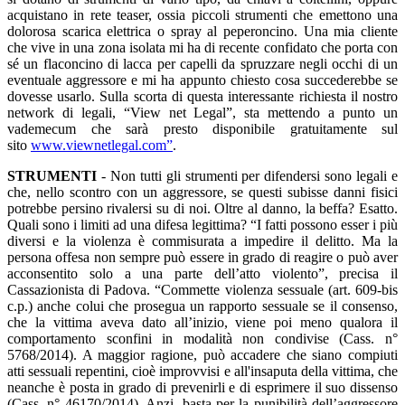
acquistano in rete teaser, ossia piccoli strumenti che emettono una
dolorosa scarica elettrica o spray al peperoncino. Una mia cliente
che vive in una zona isolata mi ha di recente confidato che porta con
sé un flaconcino di lacca per capelli da spruzzare negli occhi di un
eventuale aggressore e mi ha appunto chiesto cosa succederebbe se
dovesse usarlo. Sulla scorta di questa interessante richiesta il nostro
network di legali, “View net Legal”, sta mettendo a punto un
vademecum che sarà presto disponibile gratuitamente sul
sito
www.viewnetlegal.com”
.
STRUMENTI
- Non tutti gli strumenti per difendersi sono legali e
che, nello scontro con un aggressore, se questi subisse danni fisici
potrebbe persino rivalersi su di noi. Oltre al danno, la beffa? Esatto.
Quali sono i limiti ad una difesa legittima? “I fatti possono esser i più
diversi e la violenza è commisurata a impedire il delitto. Ma la
persona offesa non sempre può essere in grado di reagire o può aver
acconsentito solo a una parte dell’atto violento”, precisa il
Cassazionista di Padova. “Commette violenza sessuale (art. 609-bis
c.p.) anche colui che prosegua un rapporto sessuale se il consenso,
che la vittima aveva dato all’inizio, viene poi meno qualora il
comportamento sconfini in modalità non condivise (Cass. n°
5768/2014). A maggior ragione, può accadere che siano compiuti
atti sessuali repentini, cioè improvvisi e all'insaputa della vittima, che
neanche è posta in grado di prevenirli e di esprimere il suo dissenso
(Cass. n° 46170/2014). Anzi, basta per la punibilità dell’aggressore