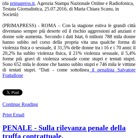
(da
primapress.it
, Agenzia Stampa Nazionale Online e Radiofonica,
Testata Giornalistica, 25.07.2016, di Maria Chiara Scanu, in
Società)
(PRIMAPRESS) - ROMA – Con la stagione estiva le grandi città
diventano sempre più deserte ed il rischio aggressioni ad anziani e
donne sole aumenta. Secondo i dati Istat, 6 milioni 788 mila donne
hanno subìto nel corso della propria vita una qualche forma di
violenza fisica o sessuale, il 31,5% delle donne tra i 16 e i 70 anni: il
20,2% ha subìto violenza fisica, il 21% violenza sessuale, il 5,4%
forme più gravi di violenza sessuale come stupri e tentati stupri.
Sono 652 mila le donne che hanno subìto stupri e 746 mila le vittime
di tentati stupri. “Dati - come sottolinea
il penalista Salvatore
Frattallone
Continue Reading
Print
Email
PENALE - Sulla rilevanza penale della
truffa contrattuale.